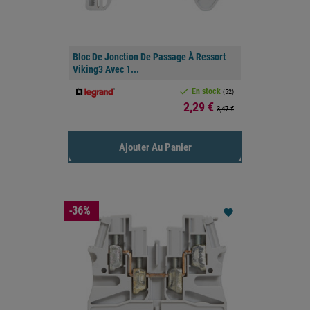
Bloc De Jonction De Passage À Ressort
Viking3 Avec 1...

En stock
(52)
Prix
2,29 €
3,47 €
Ajouter Au Panier
-36%
favorite