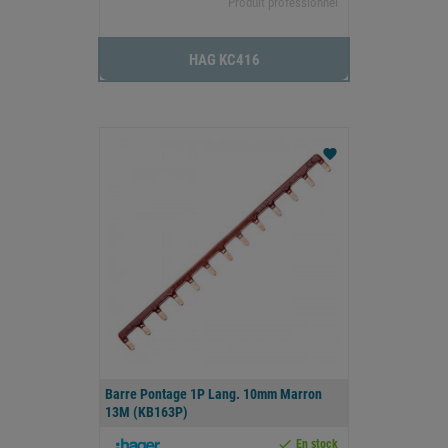
Produit professionnel
HAG KC416
favorite
Barre Pontage 1P Lang. 10mm Marron
13M (KB163P)

En stock