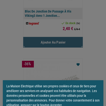
Bloc De Jonction De Passage À Vis
Viking3 Avec 1 Jonction...

En stock
(54)
Prix
2,40 €
3,76 €
Ajouter Au Panier
-36%
favorite
La Maison Electrique utilise ses propres cookies et ceux de tiers pour
améliorer ses services en analysant vos habitudes de navigation. Les
données personnelles et cookies peuvent être utilisés pour la
personnalisation des annonces. Pour donner votre consentement à son
utilisation, appuyez sur le bouton Accepter.