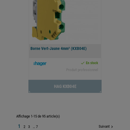
Borne Vert-Jaune 4mm² (KXB04E)

En stock
Produit professionnel
HAG KXB04E
Affichage 1-15 de 95 article(s)
1
Suivant

2
3
…
7