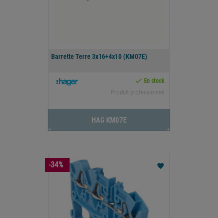
Barrette Terre 3x16+4x10 (KM07E)

En stock
Produit professionnel
HAG KM07E
-34%
favorite