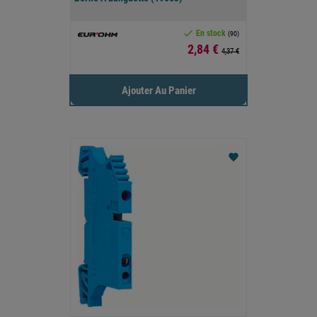

En stock
(90)
Prix
2,84 €
4,37 €
Ajouter Au Panier
favorite