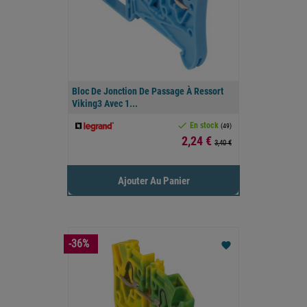
Bloc De Jonction De Passage À Ressort
Viking3 Avec 1...

En stock
(49)
Prix
2,24 €
3,40 €
Ajouter Au Panier
-36%
favorite