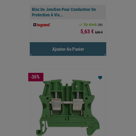
Bloc De Jonction Pour Conducteur De
Protection À Vis...

En stock
(56)
Prix
5,63 €
8,80 €
Ajouter Au Panier
-36%
favorite