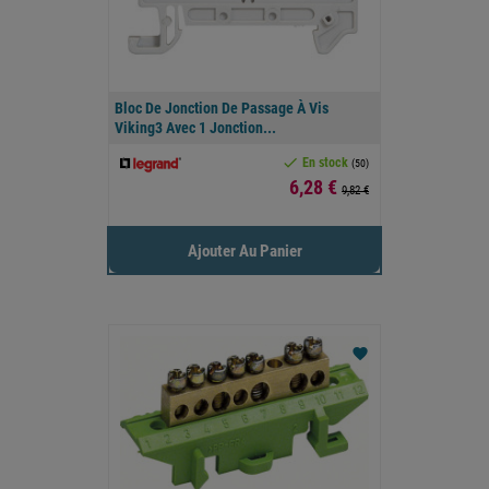
Bloc De Jonction De Passage À Vis
Viking3 Avec 1 Jonction...

En stock
(50)
Prix
6,28 €
9,82 €
Ajouter Au Panier
favorite