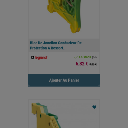
Bloc De Jonction Conducteur De
Protection À Ressort...

En stock
(44)
Prix
6,32 €
9,88 €
Ajouter Au Panier
favorite