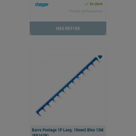

En stock
Produit professionnel
HAG K89100
favorite
Barre Pontage 1P Lang. 10mm2 Bleu 13M
(KB163N)