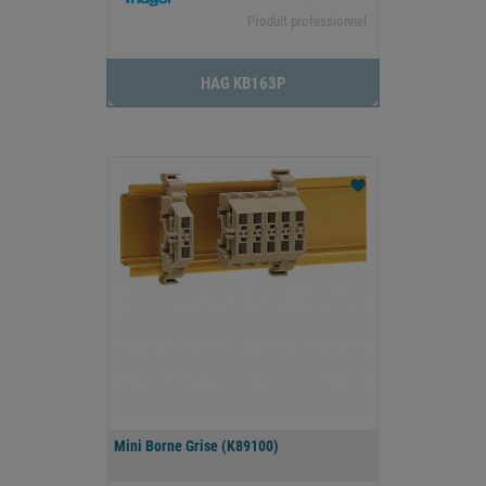
Produit professionnel
HAG KB163P
favorite
Mini Borne Grise (K89100)