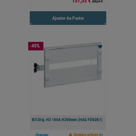
Prix
157,53 €
258,24 €
Ajouter Au Panier
-49%
favorite
Kit Disj. H3 160A H300mm (HAG FD02K1)

Derniers articles
(1)