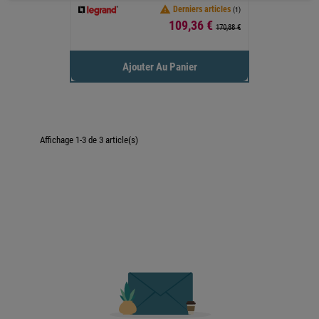

Derniers articles
(1)
Prix
109,36 €
170,88 €
Ajouter Au Panier
Affichage 1-3 de 3 article(s)

Retour en haut