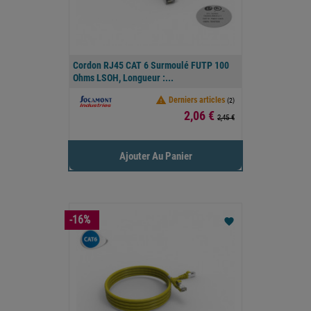
Cordon RJ45 CAT 6 Surmoulé FUTP 100
Ohms LSOH, Longueur :...

Derniers articles
(2)
Prix
2,06 €
2,45 €
Ajouter Au Panier
-16%
favorite