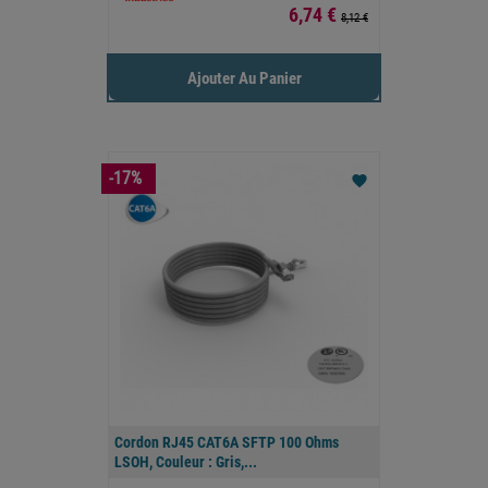
Prix
6,74 €
8,12 €
Ajouter Au Panier
-17%
favorite
Cordon RJ45 CAT6A SFTP 100 Ohms
LSOH, Couleur : Gris,...