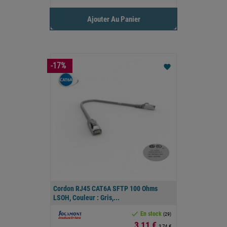
Ajouter Au Panier
-17%
favorite
Cordon RJ45 CAT6A SFTP 100 Ohms
LSOH, Couleur : Gris,...

En stock
(29)
Prix
3,11 €
3,74 €