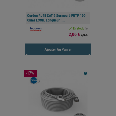
Cordon RJ45 CAT 6 Surmoulé FUTP 100
Ohms LSOH, Longueur :...

En stock
(3)
Prix
2,06 €
2,45 €
Ajouter Au Panier
-17%
favorite