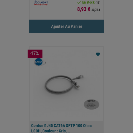

En stock
(13)
Prix
8,93 €
10,76 €
Ajouter Au Panier
-17%
favorite
Cordon RJ45 CAT6A SFTP 100 Ohms
LSOH, Couleur : Gris,...