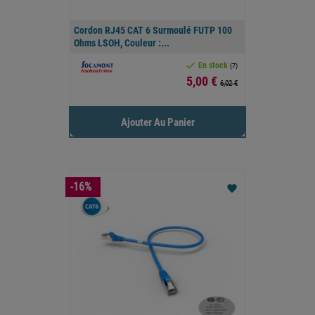
Cordon RJ45 CAT 6 Surmoulé FUTP 100
Ohms LSOH, Couleur :...

En stock
(7)
Prix
5,00 €
6,02 €
Ajouter Au Panier
-16%
favorite