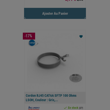
Ajouter Au Panier
-17%
favorite
Cordon RJ45 CAT6A SFTP 100 Ohms
LSOH, Couleur : Gris,...

En stock
(27)