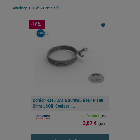
Affichage 1-15 de 21 article(s)
-16%
favorite
Cordon RJ45 CAT 6 Surmoulé FUTP 100
Ohms LSOH, Couleur :...

En stock
(33)
Prix
3,87 €
4,61 €