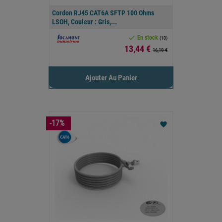
Cordon RJ45 CAT6A SFTP 100 Ohms
LSOH, Couleur : Gris,...

En stock
(10)
Prix
13,44 €
16,19 €
Ajouter Au Panier
-17%
favorite