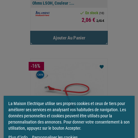
Ohms LSOH, Couleur :...

En stock
(10)
Prix
2,06 €
2,45 €
Ajouter Au Panier
-16%
favorite
La Maison Electrique utilise ses propres cookies et ceux de tiers pour
améliorer ses services en analysant vos habitudes de navigation. Les
données personnelles et cookies peuvent être utilisés pour la
personnalisation des annonces. Pour donner votre consentement à son
utilisation, appuyez sur le bouton Accepter.
Plus d'info.
Personnaliser les cookies