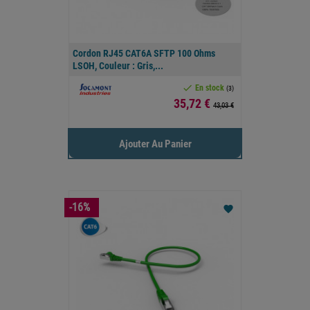
Cordon RJ45 CAT6A SFTP 100 Ohms
LSOH, Couleur : Gris,...

En stock
(3)
Prix
35,72 €
43,03 €
Ajouter Au Panier
-16%
favorite