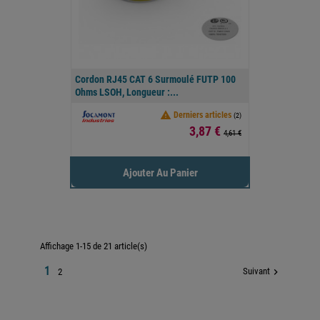
Cordon RJ45 CAT 6 Surmoulé FUTP 100
Ohms LSOH, Longueur :...

Derniers articles
(2)
Prix
3,87 €
4,61 €
Ajouter Au Panier
Affichage 1-15 de 21 article(s)
1
Suivant

2

Retour en haut