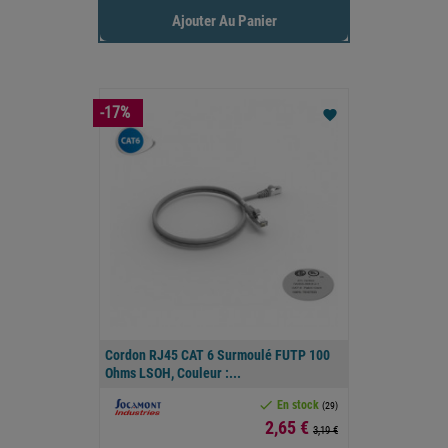
Ajouter Au Panier
-17%
favorite
Cordon RJ45 CAT 6 Surmoulé FUTP 100
Ohms LSOH, Couleur :...

En stock
(29)
Prix
2,65 €
3,19 €