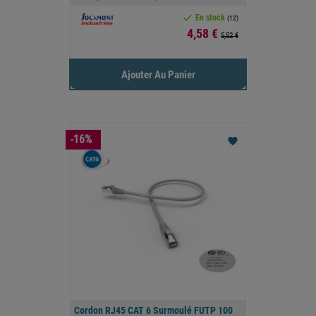

En stock
(12)
Prix
4,58 €
5,52 €
Ajouter Au Panier
-16%
favorite
Cordon RJ45 CAT 6 Surmoulé FUTP 100