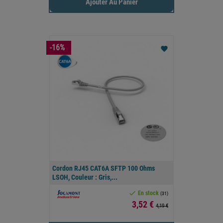
Ajouter Au Panier
-16%
favorite
Cordon RJ45 CAT6A SFTP 100 Ohms
LSOH, Couleur : Gris,...

En stock
(31)
Prix
3,52 €
4,19 €