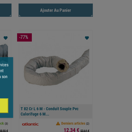
Ajouter Au Panier
-77%
favorite
favorite
rvices
ent
à son
,
T 82 Cr L 6 M - Conduit Souple Pvc
Calorifuge 6 M...

ock
Derniers articles
(3)
(2)
Prix
12,34 €
38,90 €
53,64 €