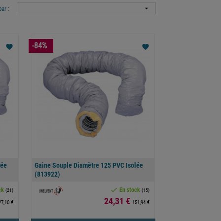

par :
-84%
favorite
favorite
lée
Gaine Souple Diamètre 125 PVC Isolée
(813922)

ck
En stock
(21)
(15)
Prix
24,31 €
27,10 €
151,94 €