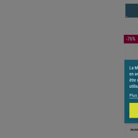
-76%
La Ma
en a
être 
utili
Plus 
Gaine
Carton