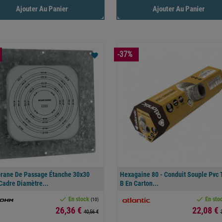
Ajouter Au Panier
Ajouter Au Panier
-37%
favorite
ane De Passage Étanche 30x30
Hexagaine 80 - Conduit Souple Pvc 
Cadre Diamètre...
B En Carton...


En stock
En sto
(10)
Prix
Prix
26,36 €
22,08 €
40,56 €