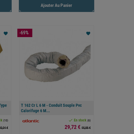
Ajouter Au Panier
-69%
favorite
favorite
Type
T 162 Cr L 6 M - Conduit Souple Pvc
Calorifuge 6 M...

ck
En stock
(10)
(6)
Prix
29,72 €
35,04 €
95,88 €