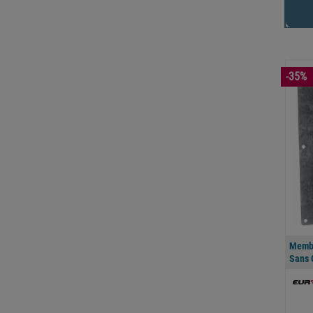
-35%
Membr
Sans 