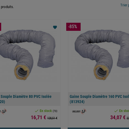
Trier 
1 produits.
-85%
favorite
 Souple Diamètre 80 PVC Isolée
Gaine Souple Diamètre 160 PVC Iso
20)
(813924)


En stock
En sto
(73)
Prix
Prix
16,71 €
34,07 €
128,51 €
2