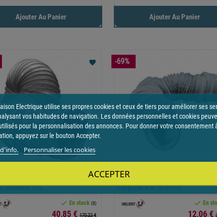
Ajouter Au Panier
Ajouter Au Panier
-69%
favorite
ison Electrique utilise ses propres cookies et ceux de tiers pour améliorer ses se
nalysant vos habitudes de navigation. Les données personnelles et cookies peuv
utilisés pour la personnalisation des annonces. Pour donner votre consentement 
sation, appuyez sur le bouton Accepter.
d'info.
Personnaliser les cookies
ACCEPTER
 Souple PVC Comprimée En Boite
Gaine Souple PVC, Diamètre 100 Mm
, Diamètre 125...
Longueur 6 M (810197)


En stock
En st
(3)
Prix
Prix
40,85 €
12,06 €
170,22 €