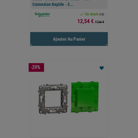
Connexion Rapide - 2...

En stock
(10)
Prix
12,54 €
17,66 €
Ajouter Au Panier
-29%
favorite