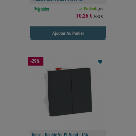

En stock
(12)
Prix
10,26 €
14,45 €
Ajouter Au Panier
-29%
favorite
Unica - Double Va-Et-Vient - 10A -