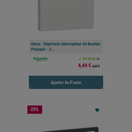
Unica - Enjoliveur Interrupteur Ou Bouton-
Poussoir - 2...

En stock
(4)
Prix
4,44 €
6,25 €
Ajouter Au Panier
-29%
favorite