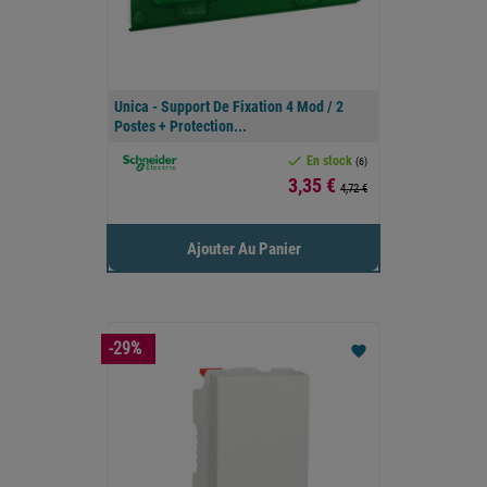
Unica - Support De Fixation 4 Mod / 2
Postes + Protection...

En stock
(6)
Prix
3,35 €
4,72 €
Ajouter Au Panier
-29%
favorite