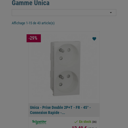
Gamme Unica

Affichage 1-15 de 43 article(s)
-29%
favorite
Unica - Prise Double 2P+T - FR - 45° -
Connexion Rapide -...

En stock
(36)
Prix