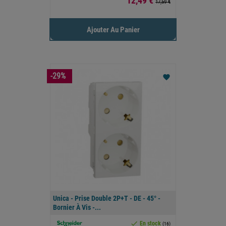
12,49 €
17,59 €
Ajouter Au Panier
-29%
favorite
Unica - Prise Double 2P+T - DE - 45° -
Bornier À Vis -...

En stock
(16)