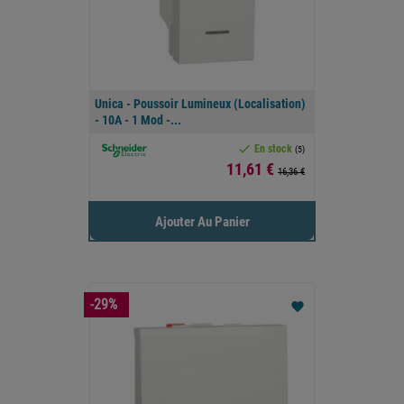
Unica - Poussoir Lumineux (localisation)
- 10A - 1 Mod -...

En stock
(5)
Prix
11,61 €
16,36 €
Ajouter Au Panier
-29%
favorite