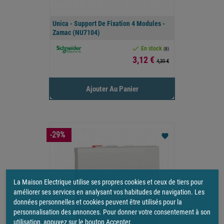
Unica - Support De Fixation 4 Modules -
Zamac (NU7104)

En stock
(8)
Prix
3,12 €
4,39 €
Ajouter Au Panier
-29%
favorite
La Maison Electrique utilise ses propres cookies et ceux de tiers pour
améliorer ses services en analysant vos habitudes de navigation. Les
données personnelles et cookies peuvent être utilisés pour la
personnalisation des annonces. Pour donner votre consentement à son
utilisation, appuyez sur le bouton Accepter.