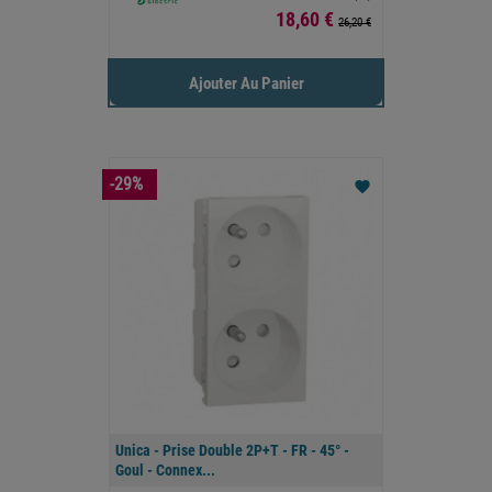
Prix
18,60 €
26,20 €
Ajouter Au Panier
-29%
favorite
Unica - Prise Double 2P+T - FR - 45° -
Goul - Connex...