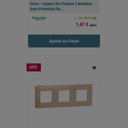
Unica - Support De Fixation 2 Modules
Avec Protection De...

En stock
(10)
Prix
1,47 €
2,06 €
Ajouter Au Panier
-60%
favorite