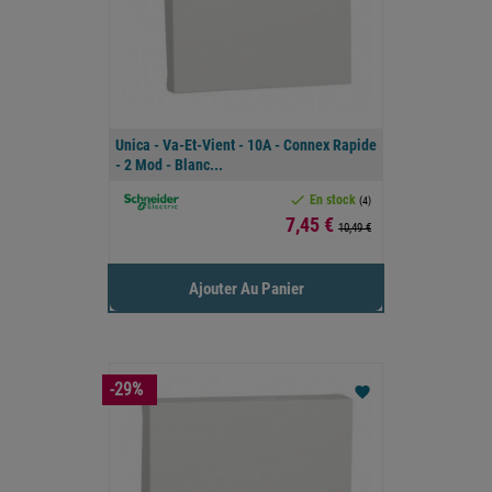
Unica - Va-Et-Vient - 10A - Connex Rapide
- 2 Mod - Blanc...

En stock
(4)
Prix
7,45 €
10,49 €
Ajouter Au Panier
-29%
favorite