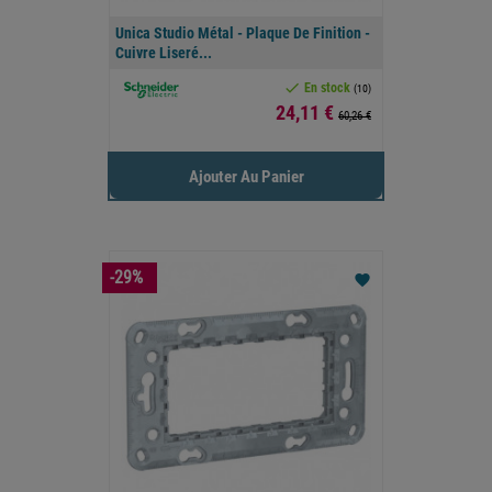
Unica Studio Métal - Plaque De Finition -
Cuivre Liseré...

En stock
(10)
Prix
24,11 €
60,26 €
Ajouter Au Panier
-29%
favorite