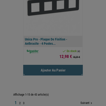
Unica Pro - Plaque De Finition -
Anthracite - 4 Postes...

En stock
(4)
Prix
12,98 €
18,29 €
Ajouter Au Panier
Affichage 1-15 de 43 article(s)
1
Suivant

2
3