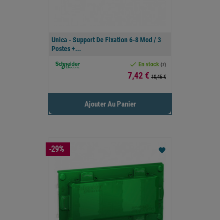
Unica - Support De Fixation 6-8 Mod / 3
Postes +...

En stock
(7)
Prix
7,42 €
10,45 €
Ajouter Au Panier
-29%
favorite