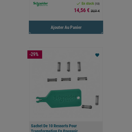

En stock
(13)
Prix
14,56 €
20,51 €
Ajouter Au Panier
-29%
favorite
Sachet De 10 Ressorts Pour
Transformation En Poussoir...