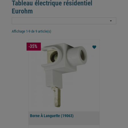
Tableau électrique résidentiel
Eurohm

Affichage 1-9 de 9 article(s)
-35%
favorite
Borne À Languette (19063)