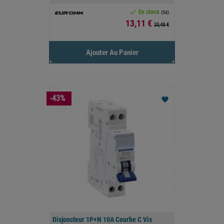

En stock
(54)
Prix
13,11 €
20,48 €
Ajouter Au Panier
-43%
favorite
Disjoncteur 1P+N 10A Courbe C Vis