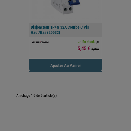
Disjoncteur 1P+N 32A Courbe C Vis
Haut/bas (20032)

En stock
(8)
Prix
5,45 €
9,90 €
Ajouter Au Panier
Affichage 1-9 de 9 article(s)

Retour en haut