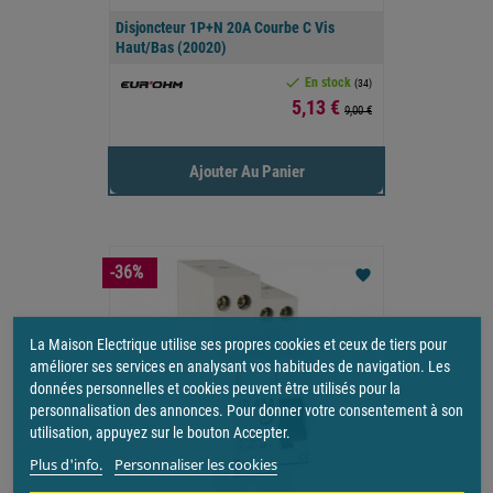
Disjoncteur 1P+N 20A Courbe C Vis
Haut/bas (20020)

En stock
(34)
Prix
5,13 €
9,00 €
Ajouter Au Panier
-36%
favorite
La Maison Electrique utilise ses propres cookies et ceux de tiers pour
améliorer ses services en analysant vos habitudes de navigation. Les
données personnelles et cookies peuvent être utilisés pour la
personnalisation des annonces. Pour donner votre consentement à son
utilisation, appuyez sur le bouton Accepter.
Plus d'info.
Personnaliser les cookies