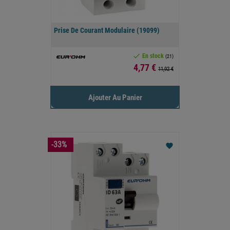
Prise De Courant Modulaire (19099)

En stock
(21)
Prix
4,77 €
11,92 €
Ajouter Au Panier
-33%
favorite