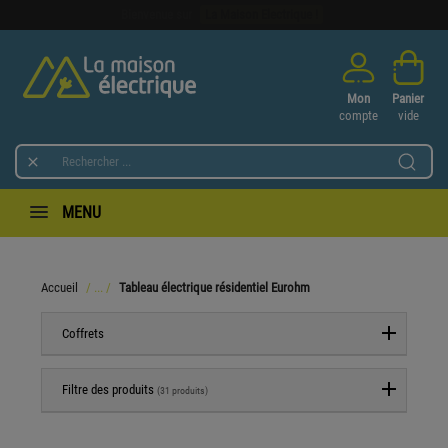
Bienvenue sur
La Maison Electrique !
Mon
Panier
compte
vide

MENU
Accueil
Tableau électrique résidentiel Eurohm
Coffrets
Filtre des produits
(31 produits)