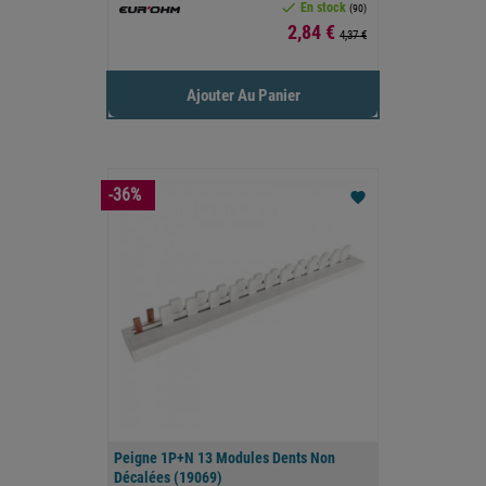

En stock
(90)
Prix
2,84 €
4,37 €
Ajouter Au Panier
-36%
favorite
Peigne 1P+N 13 Modules Dents Non
Décalées (19069)