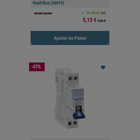
Haut/bas (20010)

En stock
(54)
Prix
5,13 €
9,00 €
Ajouter Au Panier
-43%
favorite