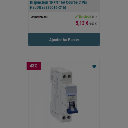
Disjoncteur 1P+N 16A Courbe C Vis
Haut/bas (20016-216)

En stock
(41)
Prix
5,13 €
9,00 €
Ajouter Au Panier
-43%
favorite