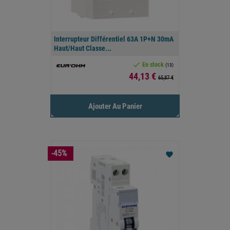
Interrupteur Différentiel 63A 1P+N 30mA
Haut/haut Classe...

En stock
(13)
Prix
44,13 €
65,87 €
Ajouter Au Panier
-45%
favorite