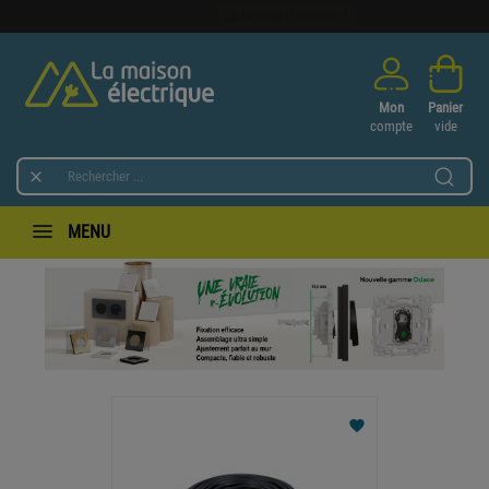
Bienvenue sur
La Maison Electrique !
Mon
Panier
compte
vide

MENU
Précédent
Suivan
favorite