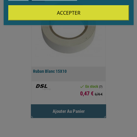
ACCEPTER
Ruban Blanc 15X10

En stock
(7)
Prix
0,47 €
0,70 €
Ajouter Au Panier