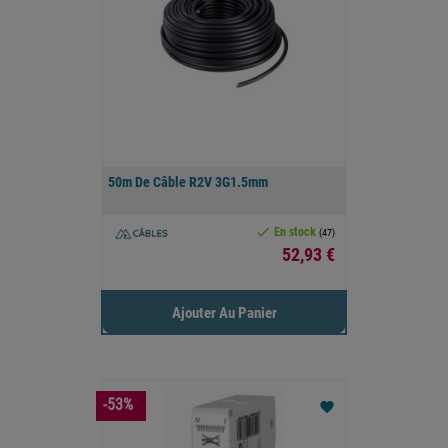
50m De Câble R2V 3G1.5mm

En stock
(47)
Prix
52,93 €
Ajouter Au Panier
-53%
favorite