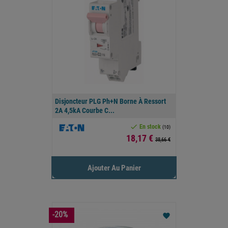
Disjoncteur PLG Ph+N Borne À Ressort
2A 4,5kA Courbe C...

En stock
(10)
Prix
18,17 €
38,66 €
Ajouter Au Panier
-20%
favorite