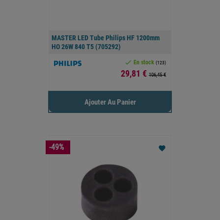
MASTER LED Tube Philips HF 1200mm
HO 26W 840 T5 (705292)

En stock
(123)
Prix
29,81 €
106,45 €
Ajouter Au Panier
-49%
favorite