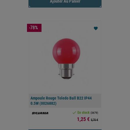
Ajouter Au Panier
-78%
favorite
Ampoule Rouge Toledo Ball B22 IP44
0.5W (0026882)

En stock
(3679)
Prix
1,25 €
5,70 €