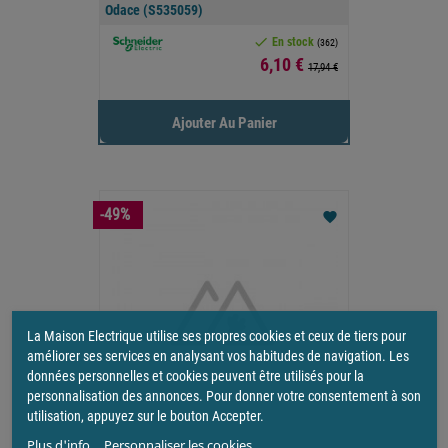
Odace (S535059)

En stock
(362)
Prix
6,10 €
17,94 €
Ajouter Au Panier
-49%
favorite
La Maison Electrique utilise ses propres cookies et ceux de tiers pour
améliorer ses services en analysant vos habitudes de navigation. Les
données personnelles et cookies peuvent être utilisés pour la
personnalisation des annonces. Pour donner votre consentement à son
utilisation, appuyez sur le bouton Accepter.
Plus d'info.
Personnaliser les cookies