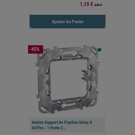
Prix
1,15 €
3,83 €
Ajouter Au Panier
-45%
favorite
Ancien Support De Fixation Unica À
Griffes - 1 Poste 2...