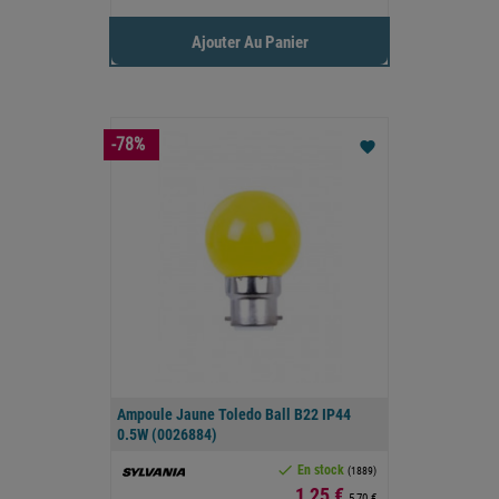
Ajouter Au Panier
-78%
favorite
Ampoule Jaune Toledo Ball B22 IP44
0.5W (0026884)

En stock
(1889)
Prix
1,25 €
5,70 €