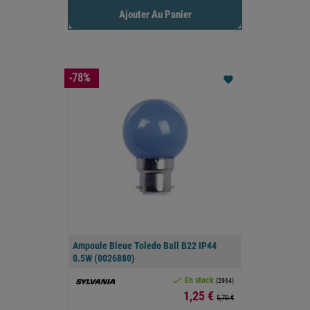
Ajouter Au Panier
-78%
favorite
Ampoule Bleue Toledo Ball B22 IP44
0.5W (0026880)

En stock
(2964)
Prix
1,25 €
5,70 €