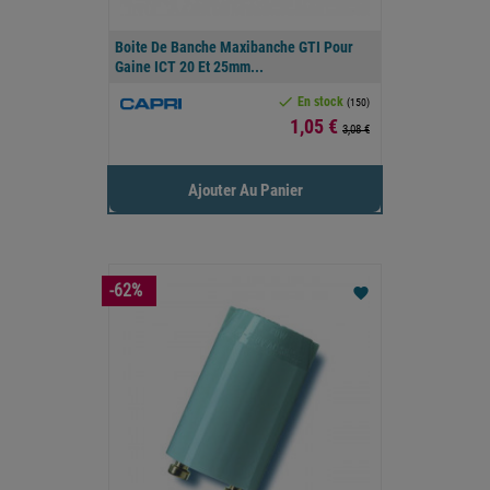
Boite De Banche Maxibanche GTI Pour
Gaine ICT 20 Et 25mm...

En stock
(150)
Prix
1,05 €
3,08 €
Ajouter Au Panier
-62%
favorite