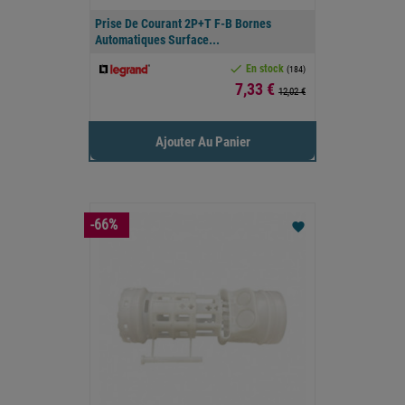
Prise De Courant 2P+T F-B Bornes
Automatiques Surface...

En stock
(184)
Prix
7,33 €
12,02 €
Ajouter Au Panier
-66%
favorite