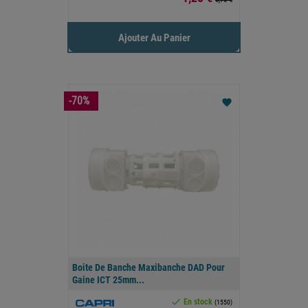
Ajouter Au Panier
-70%
favorite
Boite De Banche Maxibanche DAD Pour
Gaine ICT 25mm...

En stock
(1550)