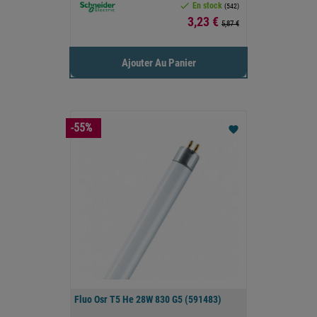

En stock
(542)
Prix
3,23 €
5,87 €
Ajouter Au Panier
-55%
favorite
Fluo Osr T5 He 28W 830 G5 (591483)