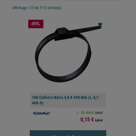
Affichage 1-15 de 1112 article(s)
-49%
favorite
100 Colliers Noirs 4,8 X 430 Mm (L-4,7-
460-0)

En stock
(5400)
Prix
0,15 €
0,30 €