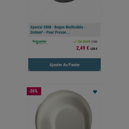
Spacial SBM - Bague Multicâble -
2x4mm² - Pour Presse...

En stock
(120)
Prix
2,49 €
4,88 €
Ajouter Au Panier
-36%
favorite