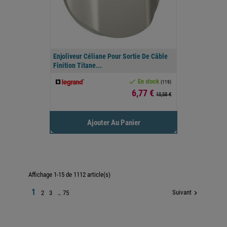
Enjoliveur Céliane Pour Sortie De Câble
Finition Titane...

En stock
(119)
Prix
6,77 €
10,58 €
Ajouter Au Panier
Affichage 1-15 de 1112 article(s)
1
Suivant

2
3
…
75

Retour en haut