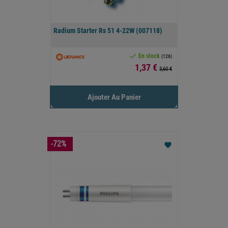
Radium Starter Rs 51 4-22W (007118)

En stock
(126)
Prix
1,37 €
3,60 €
Ajouter Au Panier
-72%
favorite