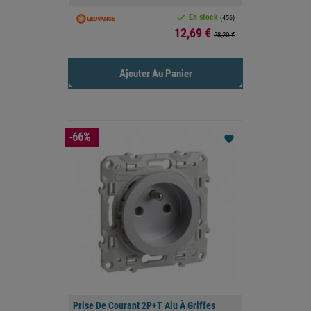

En stock
(456)
Prix
12,69 €
28,20 €
Ajouter Au Panier
-66%
favorite
Prise De Courant 2P+T Alu À Griffes