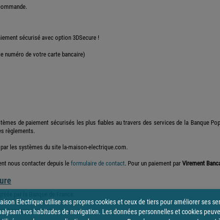
a commande.
iement sécurisé avec option 3DSecure !
le numéro de votre carte bancaire)
stèmes de paiement sécurisés les plus fiables au travers des services de la Banque Popu
es règlements.
 par les systèmes du site la-maison-electrique.com.
vent nous contacter depuis le
formulaire de contact
. Pour un paiement par
Virement Banca
ture
gréée par la Banque de France.
ison Electrique utilise ses propres cookies et ceux de tiers pour améliorer ses se
ce bancaire sécurisé :
nalysant vos habitudes de navigation. Les données personnelles et cookies peuv