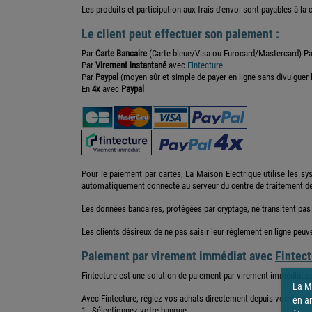
Les produits et participation aux frais d'envoi sont payables à l
Le client peut effectuer son paiement :
Par
Carte Bancaire
(Carte bleue/Visa ou Eurocard/Mastercard) Pa
Par
Virement instantané
avec
Fintecture
Par
Paypal
(moyen sûr et simple de payer en ligne sans divulguer 
En
4x
avec
Paypal
Pour le paiement par cartes, La Maison Electrique utilise les sy
automatiquement connecté au serveur du centre de traitement d
Les données bancaires, protégées par cryptage, ne transitent pas
Les clients désireux de ne pas saisir leur règlement en ligne peu
Paiement par virement immédiat avec
Fintec
Fintecture est une solution de paiement par virement immédiat a
La Ma
Avec Fintecture, réglez vos achats directement depuis votre espa
en a
1 - Sélectionnez votre banque