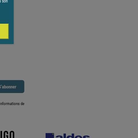
à son
informations de