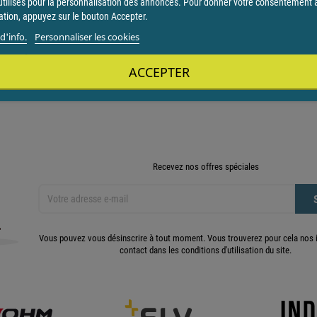
utilisés pour la personnalisation des annonces. Pour donner votre consentement 
sation, appuyez sur le bouton Accepter.
d'info.
Personnaliser les cookies
aypal
ACCEPTER
 4x, qui permet de payer vos achats de 30€ à 2000€ en 4 fois.
Recevez nos offres spéciales
Vous pouvez vous désinscrire à tout moment. Vous trouverez pour cela nos 
contact dans les conditions d'utilisation du site.