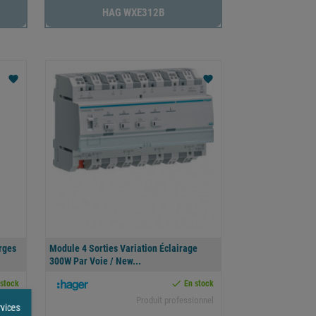
HAG WXE312B
favorite
favorite
rges
Module 4 Sorties Variation Éclairage
300W Par Voie / New...

 stock
En stock
ionnel
Produit professionnel
rvices