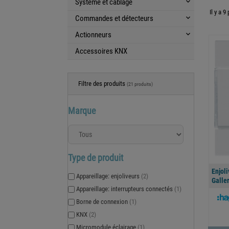
Système et câblage
keyboard_arrow_down
Il y a 9
Commandes et détecteurs
keyboard_arrow_down
Actionneurs
keyboard_arrow_down
Accessoires KNX
Filtre des produits
(21 produits)
Marque
Type de produit
Enjol
Appareillage: enjoliveurs
(2)
Galle
Appareillage: interrupteurs connectés
(1)
Borne de connexion
(1)
KNX
(2)
Micromodule éclairage
(1)