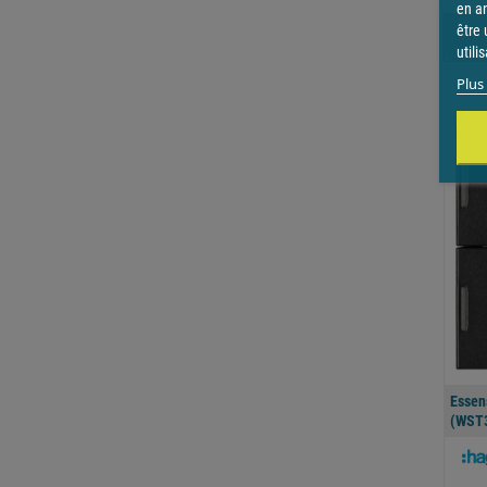
en a
être 
utili
Plus 
Essen
(WST