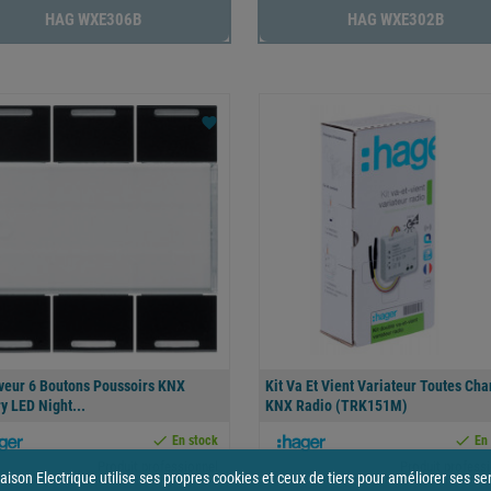
HAG WXE306B
HAG WXE302B
favorite
iveur 6 Boutons Poussoirs KNX
Kit Va Et Vient Variateur Toutes Cha
y LED Night...
KNX Radio (TRK151M)


En stock
En
Produit professionnel
Produit profess
ison Electrique utilise ses propres cookies et ceux de tiers pour améliorer ses se