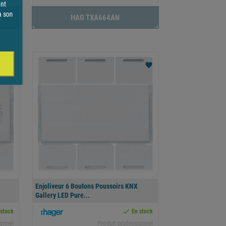
ent
à son
HAG TXA664AN
favorite
favorite
Enjoliveur 6 Boutons Poussoirs KNX
Gallery LED Pure...

 stock
En stock
ionnel
Produit professionnel