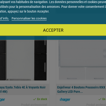
nalysant vos habitudes de navigation. Les données personnelles et cookies peuv
utilisés pour la personnalisation des annonces. Pour donner votre consentement 
HAG WXE316N
HAG TRK151M
sation, appuyez sur le bouton Accepter.
d'info.
Personnaliser les cookies
ACCEPTER
favorite
sya/systo.tebis 4E À Voyants Noir
Enjoliveur 4 Boutons Poussoirs KNX
314N)
Gallery LED Pure...


En stock
En
Produit professionnel
Produit profess