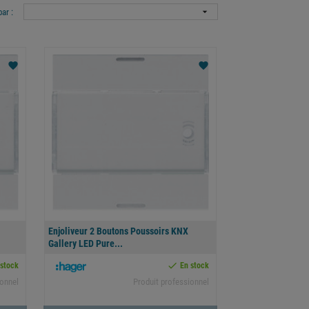

par :
favorite
favorite
Enjoliveur 2 Boutons Poussoirs KNX
Gallery LED Pure...

 stock
En stock
ionnel
Produit professionnel