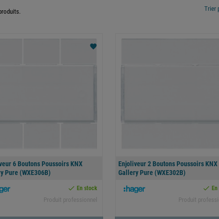
Trier 
 produits.
favorite
iveur 6 Boutons Poussoirs KNX
Enjoliveur 2 Boutons Poussoirs KNX
ry Pure (WXE306B)
Gallery Pure (WXE302B)


En stock
En
Produit professionnel
Produit profess