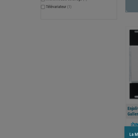
Télévariateur
(1)
Enjol
Galler
La Ma