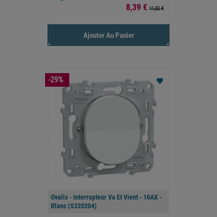
Prix
8,39 €
11,82 €
Ajouter Au Panier
-29%
favorite
Ovalis - Interrupteur Va Et Vient - 10AX -
Blanc (S320204)