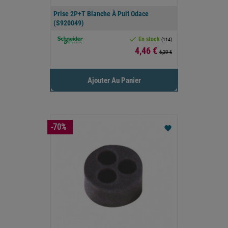
Prise 2P+T Blanche À Puit Odace
(S920049)

En stock
(114)
Prix
4,46 €
6,29 €
Ajouter Au Panier
-70%
favorite