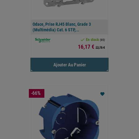
Odace, Prise RJ45 Blanc, Grade 3
(multimédia) Cat. 6 STP,...

En stock
(95)
Prix
16,17 €
22,78 €
Ajouter Au Panier
-66%
favorite