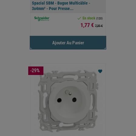
Spacial SBM - Bague Multicâble -
3x4mm² - Pour Presse...

En stock
(120)
Prix
1,77 €
7,39 €
Ajouter Au Panier
-29%
favorite