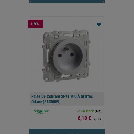
-66%
favorite
Prise De Courant 2P+T Alu À Griffes
Odace (S535059)

En stock
(362)
Prix
6,10 €
17,94 €