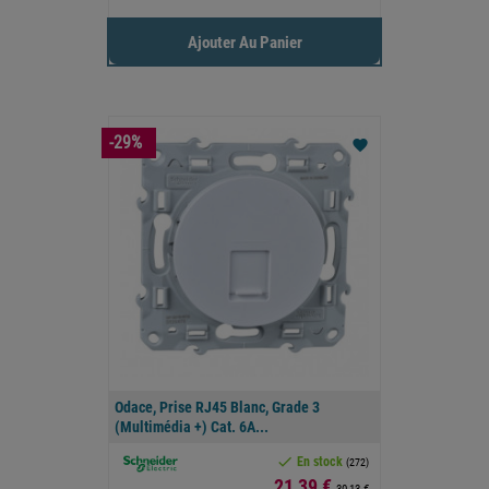
Ajouter Au Panier
-29%
favorite
Odace, Prise RJ45 Blanc, Grade 3
(multimédia +) Cat. 6A...

En stock
(272)
Prix
21,39 €