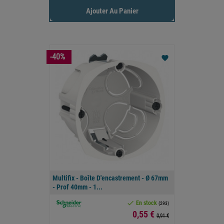
Ajouter Au Panier
-40%
favorite
Multifix - Boîte D'encastrement - Ø 67mm
- Prof 40mm - 1...

En stock
(293)
Prix
0,55 €
0,91 €