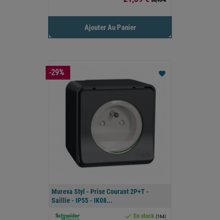
30,13 €
Ajouter Au Panier
-29%
favorite
Mureva Styl - Prise Courant 2P+T -
Saillie - IP55 - IK08...

En stock
(164)