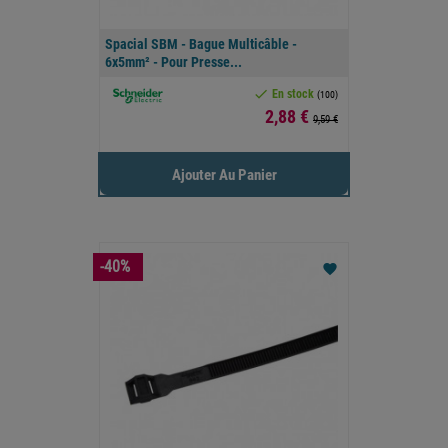
Spacial SBM - Bague Multicâble -
6x5mm² - Pour Presse...

En stock
(100)
Prix
2,88 €
9,59 €
Ajouter Au Panier
-40%
favorite