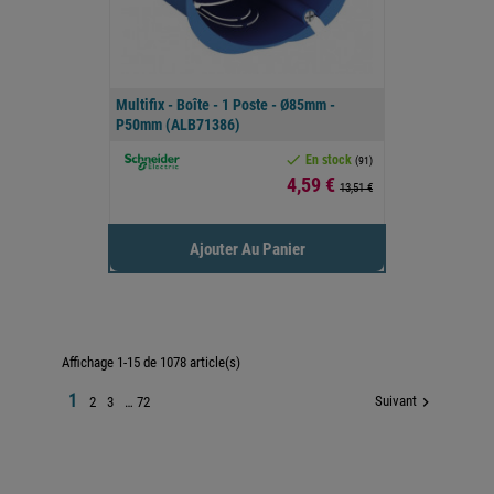
Multifix - Boîte - 1 Poste - Ø85mm -
P50mm (ALB71386)

En stock
(91)
Prix
4,59 €
13,51 €
Ajouter Au Panier
Affichage 1-15 de 1078 article(s)
1
Suivant

2
3
…
72

Retour en haut