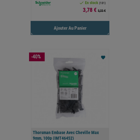

En stock
(131)
Prix
3,78 €
5,33 €
Ajouter Au Panier
-40%
favorite
Thorsman Embase Avec Cheville Max
9mm, 100p (IMT46452)