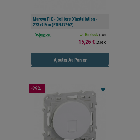
Mureva FIX - Colliers D'installation -
273x9 Mm (ENN47962)

En stock
(100)
Prix
16,25 €
27,08 €
Ajouter Au Panier
-29%
favorite