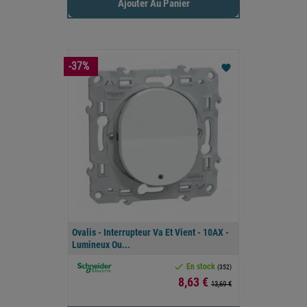
Ajouter Au Panier
-37%
favorite
Ovalis - Interrupteur Va Et Vient - 10AX -
Lumineux Ou...

En stock
(352)
Prix
8,63 €
13,69 €