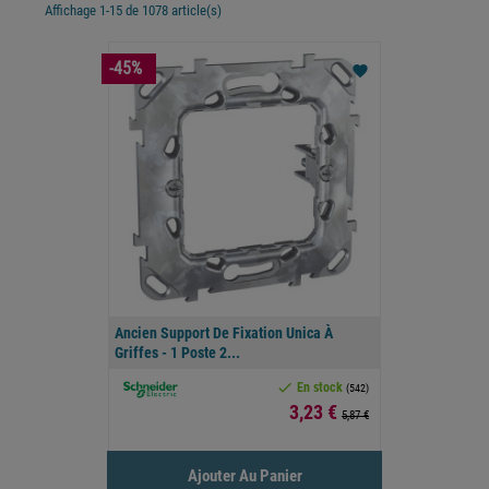
Affichage 1-15 de 1078 article(s)
-45%
favorite
Ancien Support De Fixation Unica À
Griffes - 1 Poste 2...

En stock
(542)
Prix
3,23 €
5,87 €
Ajouter Au Panier