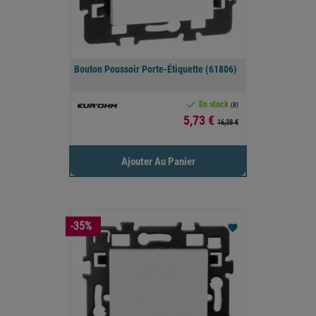
Bouton Poussoir Porte-Étiquette (61806)

En stock
(8)
Prix
5,73 €
16,38 €
Ajouter Au Panier
-35%
favorite