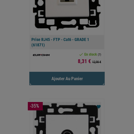
Prise RJ45 - FTP - Cat6 - GRADE 1
(61871)

En stock
(7)
Prix
8,31 €
12,98 €
Ajouter Au Panier
-35%
favorite