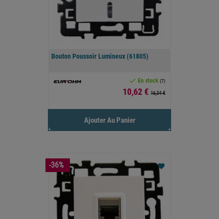
Bouton Poussoir Lumineux (61805)

En stock
(7)
Prix
10,62 €
16,34 €
Ajouter Au Panier
-36%
favorite