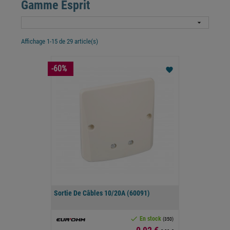
Gamme Esprit

Affichage 1-15 de 29 article(s)
-60%
favorite
Sortie De Câbles 10/20A (60091)

En stock
(350)
Prix