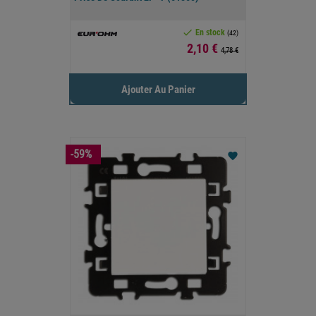

En stock
(42)
Prix
2,10 €
4,78 €
Ajouter Au Panier
-59%
favorite