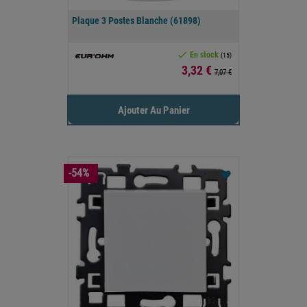
Plaque 3 Postes Blanche (61898)

En stock
(15)
Prix
3,32 €
7,07 €
Ajouter Au Panier
-54%
favorite