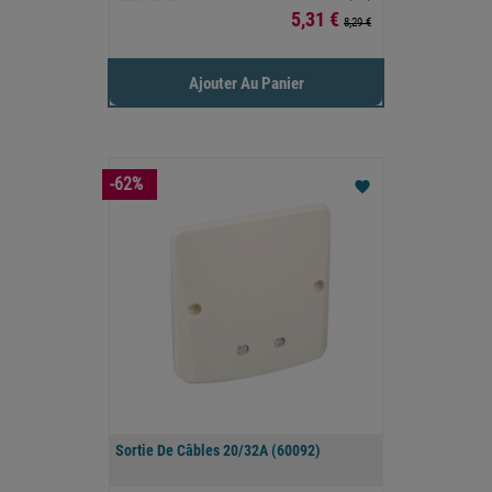
Prix
5,31 €
8,29 €
Ajouter Au Panier
-62%
favorite
Sortie De Câbles 20/32A (60092)