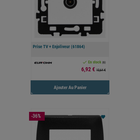
Prise TV + Enjoliveur (61864)

En stock
(6)
Prix
6,92 €
10,64 €
Ajouter Au Panier
-36%
favorite