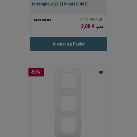
Interrupteur Va Et Vient (61801)

En stock
(21)
Prix
2,08 €
5,08 €
Ajouter Au Panier
-53%
favorite