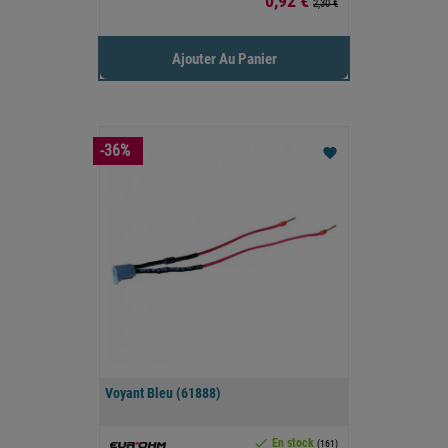
0,92 €
2,30 €
Ajouter Au Panier
-36%
favorite
Voyant Bleu (61888)

En stock
(161)