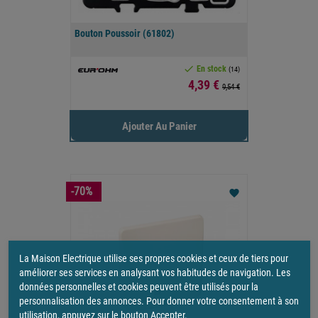
Bouton Poussoir (61802)

En stock
(14)
Prix
4,39 €
9,54 €
Ajouter Au Panier
-70%
favorite
La Maison Electrique utilise ses propres cookies et ceux de tiers pour
améliorer ses services en analysant vos habitudes de navigation. Les
données personnelles et cookies peuvent être utilisés pour la
personnalisation des annonces. Pour donner votre consentement à son
utilisation, appuyez sur le bouton Accepter.