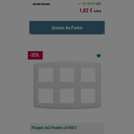

En stock
(87)
Prix
1,82 €
4,79 €
Ajouter Au Panier
-35%
favorite
Plaque 2x3 Postes (61887)