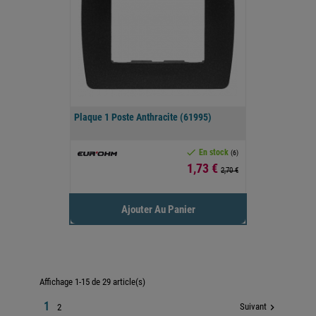
Plaque 1 Poste Anthracite (61995)

En stock
(6)
Prix
1,73 €
2,70 €
Ajouter Au Panier
Affichage 1-15 de 29 article(s)
1
Suivant

2