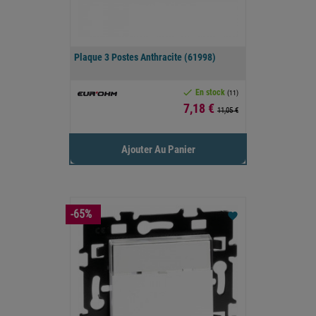
Plaque 3 Postes Anthracite (61998)

En stock
(11)
Prix
7,18 €
11,05 €
Ajouter Au Panier
-65%
favorite