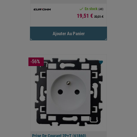

En stock
(48)
Prix
19,51 €
30,01 €
Ajouter Au Panier
-56%
favorite
Prise De Courant 2P+T (61860)