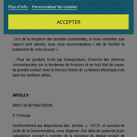
Lors de la réception de votre colis, si vous constatez que certains
Plus d'info.
Personnaliser les cookies
accessoires sont manquants dans votre colis, veuillez prendre
contact au plus vite avec le Service Clients afin que nous puissions
vous faire parvenir ces accessoires dans les meilleurs délais.
ACCEPTER
8.2 Produits livrés abimés
Lors de la réception des produits commandés, si vous constatez que
ceux-ci sont abîmés, nous vous recommandons « afin de faciliter le
traitement de votre dossier » :
- Pour les produits livrés par transporteurs, d’inscrire des réserves
circonstanciées sur le bordereau de livraison et en tout état de cause,
de prendre contact avec le Service Clients de La Maison électrique.com
dans les meilleurs délais.
ARTICLE 9
DROIT DE RETRACTATION
9.1 Principe
Conformément aux dispositions des articles L. 121-21 et suivants du
Code de la Consommation, vous disposez d'un délai de quatorze jours
calendaires courant à compter de la réception du dernier produit de