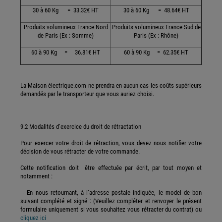
30 à 60 Kg = 33.32€ HT
30 à 60 Kg = 48.64€ HT
Produits volumineux France Nord
Produits volumineux France Sud de
de Paris (Ex : Somme)
Paris (Ex : Rhône)
60 à 90 Kg = 36.81€ HT
60 à 90 Kg = 62.35€ HT
La Maison électrique.com ne prendra en aucun cas les coûts supérieurs
demandés par le transporteur que vous auriez choisi.
9.2 Modalités d’exercice du droit de rétractation
Pour exercer votre droit de rétraction, vous devez nous notifier votre
décision de vous rétracter de votre commande.
Cette notification doit être effectuée par écrit, par tout moyen et
notamment :
- En nous retournant, à l’adresse postale indiquée, le model de bon
suivant complété et signé : (Veuillez compléter et renvoyer le présent
formulaire uniquement si vous souhaitez vous rétracter du contrat) ou
cliquez ici