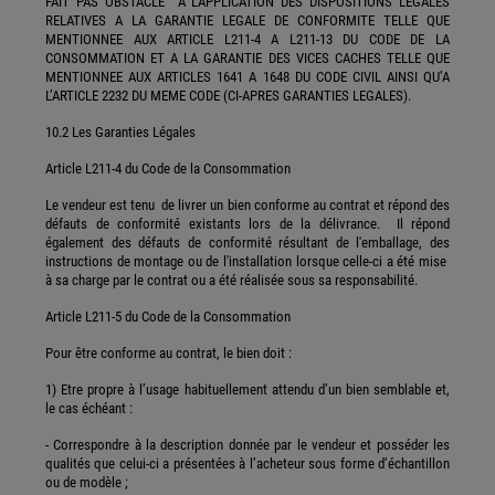
FAIT PAS OBSTACLE A L’APPLICATION DES DISPOSITIONS LEGALES
RELATIVES A LA GARANTIE LEGALE DE CONFORMITE TELLE QUE
MENTIONNEE AUX ARTICLE L211-4 A L211-13 DU CODE DE LA
CONSOMMATION ET A LA GARANTIE DES VICES CACHES TELLE QUE
MENTIONNEE AUX ARTICLES 1641 A 1648 DU CODE CIVIL AINSI QU’A
L’ARTICLE 2232 DU MEME CODE (CI-APRES GARANTIES LEGALES).
10.2 Les Garanties Légales
Article L211-4 du Code de la Consommation
Le vendeur est tenu de livrer un bien conforme au contrat et répond des
défauts de conformité existants lors de la délivrance. Il répond
également des défauts de conformité résultant de l'emballage, des
instructions de montage ou de l'installation lorsque celle-ci a été mise
à sa charge par le contrat ou a été réalisée sous sa responsabilité.
Article L211-5 du Code de la Consommation
Pour être conforme au contrat, le bien doit :
1) Etre propre à l’usage habituellement attendu d’un bien semblable et,
le cas échéant :
- Correspondre à la description donnée par le vendeur et posséder les
qualités que celui-ci a présentées à l’acheteur sous forme d’échantillon
ou de modèle ;