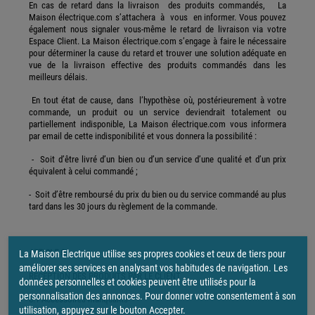
En cas de retard dans la livraison des produits commandés, La
Maison électrique.com s’attachera à vous en informer. Vous pouvez
également nous signaler vous-même le retard de livraison via votre
Espace Client. La Maison électrique.com s’engage à faire le nécessaire
pour déterminer la cause du retard et trouver une solution adéquate en
vue de la livraison effective des produits commandés dans les
meilleurs délais.
En tout état de cause, dans l’hypothèse où, postérieurement à votre
commande, un produit ou un service deviendrait totalement ou
partiellement indisponible, La Maison électrique.com vous informera
par email de cette indisponibilité et vous donnera la possibilité :
- Soit d’être livré d’un bien ou d’un service d’une qualité et d’un prix
équivalent à celui commandé ;
- Soit d’être remboursé du prix du bien ou du service commandé au plus
tard dans les 30 jours du règlement de la commande.
ARTICLE 8
La Maison Electrique utilise ses propres cookies et ceux de tiers pour
améliorer ses services en analysant vos habitudes de navigation. Les
RECEPTION DES PRODUITS PAR LE CLIENT
données personnelles et cookies peuvent être utilisés pour la
personnalisation des annonces. Pour donner votre consentement à son
8.1 Accessoires manquants
utilisation, appuyez sur le bouton Accepter.