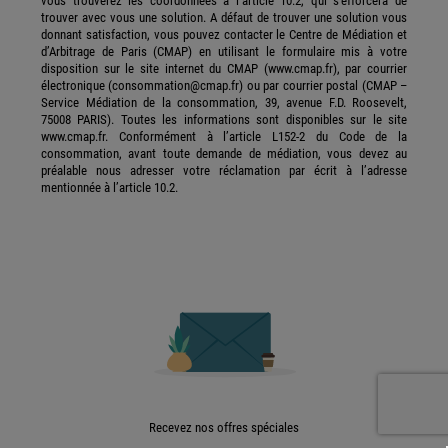
vous trouverez les coordonnées à l’article 10.2, qui s'efforcera de
trouver avec vous une solution. A défaut de trouver une solution vous
donnant satisfaction, vous pouvez contacter le Centre de Médiation et
d’Arbitrage de Paris (CMAP) en utilisant le formulaire mis à votre
disposition sur le site internet du CMAP (www.cmap.fr), par courrier
électronique (consommation@cmap.fr) ou par courrier postal (CMAP –
Service Médiation de la consommation, 39, avenue F.D. Roosevelt,
75008 PARIS). Toutes les informations sont disponibles sur le site
www.cmap.fr. Conformément à l’article L152-2 du Code de la
consommation, avant toute demande de médiation, vous devez au
préalable nous adresser votre réclamation par écrit à l’adresse
mentionnée à l’article 10.2.
Recevez nos offres spéciales