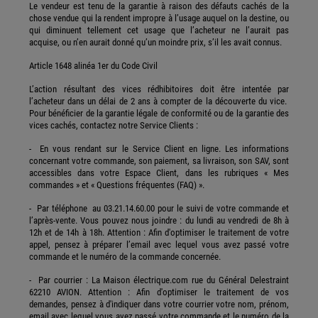
Le vendeur est tenu de la garantie à raison des défauts cachés de la
chose vendue qui la rendent impropre à l’usage auquel on la destine, ou
qui diminuent tellement cet usage que l’acheteur ne l’aurait pas
acquise, ou n’en aurait donné qu’un moindre prix, s’il les avait connus.
Article 1648 alinéa 1er du Code Civil
L’action résultant des vices rédhibitoires doit être intentée par
l’acheteur dans un délai de 2 ans à compter de la découverte du vice.
Pour bénéficier de la garantie légale de conformité ou de la garantie des
vices cachés, contactez notre Service Clients :
- En vous rendant sur le Service Client en ligne. Les informations
concernant votre commande, son paiement, sa livraison, son SAV, sont
accessibles dans votre Espace Client, dans les rubriques « Mes
commandes » et « Questions fréquentes (FAQ) ».
- Par téléphone au 03.21.14.60.00 pour le suivi de votre commande et
l’après-vente. Vous pouvez nous joindre : du lundi au vendredi de 8h à
12h et de 14h à 18h. Attention : Afin d'optimiser le traitement de votre
appel, pensez à préparer l’email avec lequel vous avez passé votre
commande et le numéro de la commande concernée.
- Par courrier : La Maison électrique.com rue du Général Delestraint
62210 AVION. Attention : Afin d'optimiser le traitement de vos
demandes, pensez à d'indiquer dans votre courrier votre nom, prénom,
email avec lequel vous avez passé votre commande et le numéro de la