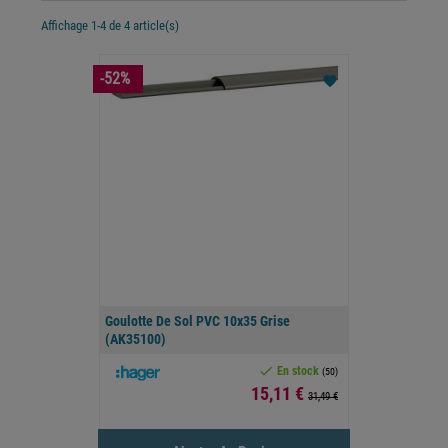
Affichage 1-4 de 4 article(s)
-52%
favorite
Goulotte De Sol PVC 10x35 Grise
(AK35100)

En stock
(50)
Prix
15,11 €
31,49 €