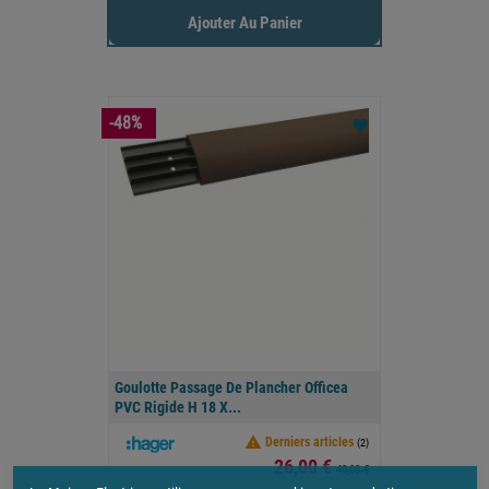
Ajouter Au Panier
-48%
favorite
Goulotte Passage De Plancher Officea
PVC Rigide H 18 X...

Derniers articles
(2)
Prix
26,00 €
49,99 €