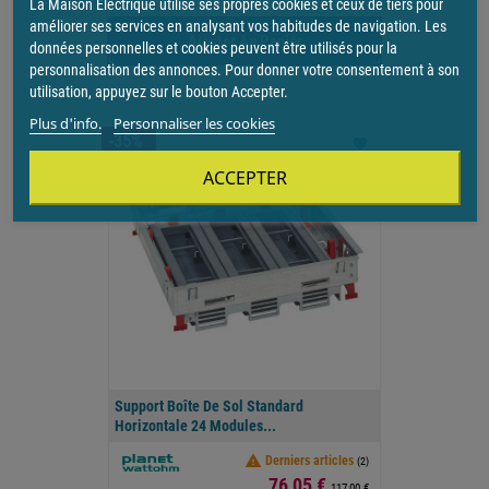
La Maison Electrique utilise ses propres cookies et ceux de tiers pour
améliorer ses services en analysant vos habitudes de navigation. Les
Ajouter Au Panier
données personnelles et cookies peuvent être utilisés pour la
personnalisation des annonces. Pour donner votre consentement à son
utilisation, appuyez sur le bouton Accepter.
Plus d'info.
Personnaliser les cookies
-35%
favorite
ACCEPTER
Support Boîte De Sol Standard
Horizontale 24 Modules...

Derniers articles
(2)
Prix
76,05 €
117,00 €