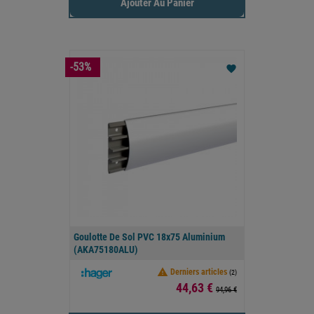
Ajouter Au Panier
-53%
favorite
Goulotte De Sol PVC 18x75 Aluminium
(AKA75180ALU)

Derniers articles
(2)
Prix
44,63 €
94,96 €