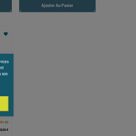
Ajouter Au Panier
favorite
rvices
ent
à son
ir
les
(1)
50,00 €