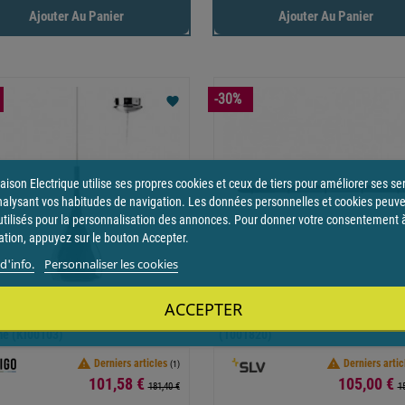
Ajouter Au Panier
Ajouter Au Panier
-30%
favorite
ison Electrique utilise ses propres cookies et ceux de tiers pour améliorer ses se
nalysant vos habitudes de navigation. Les données personnelles et cookies peuv
utilisés pour la personnalisation des annonces. Pour donner votre consentement 
sation, appuyez sur le bouton Accepter.
d'info.
Personnaliser les cookies
ACCEPTER
360 E27 Max40w Led/cla/eco
FITU Patère Longue 5 Passe-Fils No
e (KI00103)
(1001820)


Derniers articles
Derniers artic
(1)
Prix
Prix
101,58 €
105,00 €
181,40 €
1