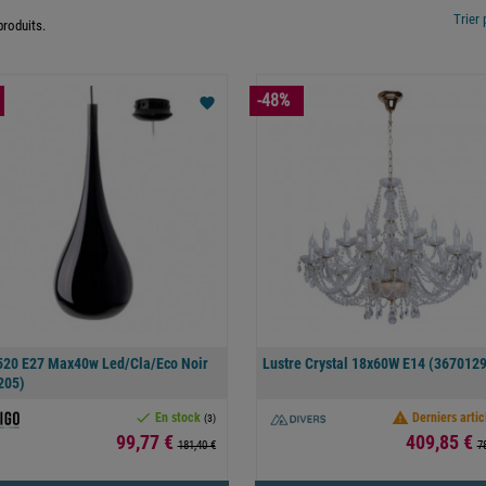
Trier 
 produits.
-48%
favorite
520 E27 Max40w Led/cla/eco Noir
Lustre Crystal 18x60W E14 (367012
205)


En stock
Derniers artic
(3)
Prix
Prix
99,77 €
409,85 €
181,40 €
7