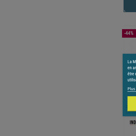
-44%
La Ma
en a
être 
utili
Plus 
Drop 
Chrom