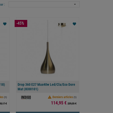

par :
-45%
favorite
favorite
918)
Drop 360 E27 Max40w Led/cla/eco Dore
Mat (KI00101)

les
Derniers articles
(1)
(1)
Prix
114,95 €
88,17 €
209,00 €