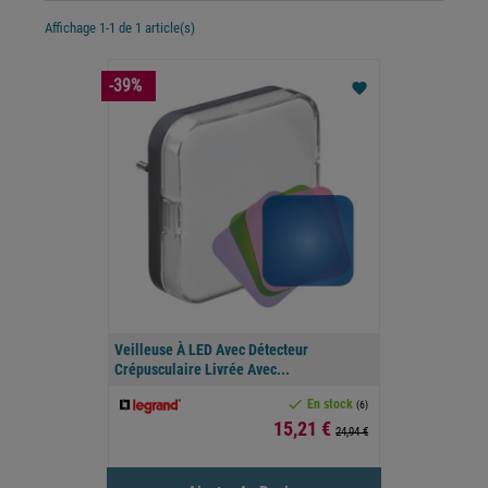
Affichage 1-1 de 1 article(s)
-39%
favorite
Veilleuse À LED Avec Détecteur
Crépusculaire Livrée Avec...

En stock
(6)
Prix
15,21 €
24,94 €