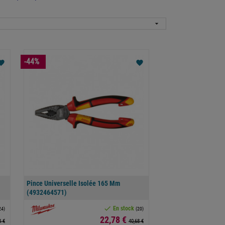

-44%
orite
favorite
Pince Universelle Isolée 165 Mm
(4932464571)

En stock
24)
(20)
Prix
22,78 €
8 €
40,68 €