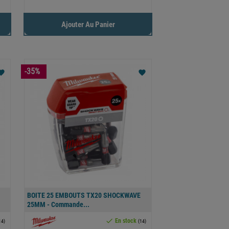
Ajouter Au Panier
-35%
orite
favorite
BOITE 25 EMBOUTS TX20 SHOCKWAVE
25MM - Commande...

En stock
14)
(14)