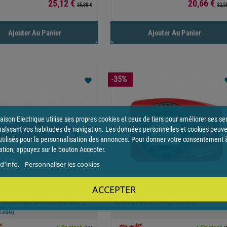
Prix
Prix
25,12 €
20,66 €
35,88 €
32,2
Ajouter Au Panier
Ajouter Au Panier
-35%
favorite
fav
ison Electrique utilise ses propres cookies et ceux de tiers pour améliorer ses se
nalysant vos habitudes de navigation. Les données personnelles et cookies peuv
utilisés pour la personnalisation des annonces. Pour donner votre consentement 
sation, appuyez sur le bouton Accepter.
d'info.
Personnaliser les cookies
ACCEPTER
écurité Auto Rétractable Gen 2
Niveau Pocket (4932459597)
1360)