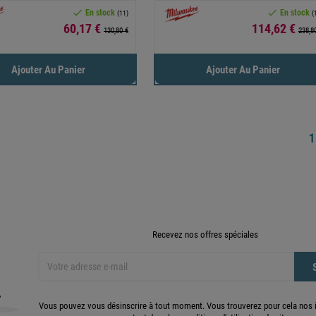


En stock
En stock
(11)
(
Prix
Prix
60,17 €
114,62 €
130,80 €
238,8
Ajouter Au Panier
Ajouter Au Panier
Recevez nos offres spéciales
Vous pouvez vous désinscrire à tout moment. Vous trouverez pour cela nos 