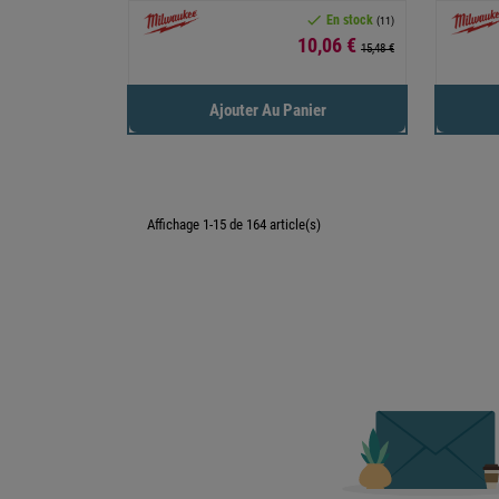

En stock
(11)
Prix
10,06 €
15,48 €
Ajouter Au Panier
Affichage 1-15 de 164 article(s)