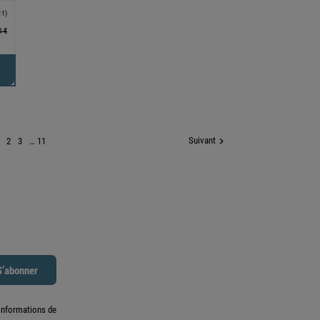
11)
0 €
1
Suivant

2
3
…
11
informations de