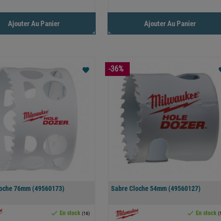
Ajouter Au Panier
Ajouter Au Panier
-36%
favorite
fav
loche 76mm (49560173)
Sabre Cloche 54mm (49560127)


En stock
En stock
(16)
(