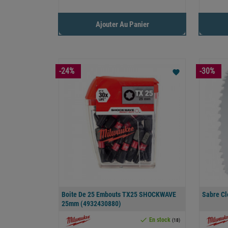
Ajouter Au Panier
-24%
-30%
favorite
Boite De 25 Embouts TX25 SHOCKWAVE
Sabre C
25mm (4932430880)

En stock
(18)