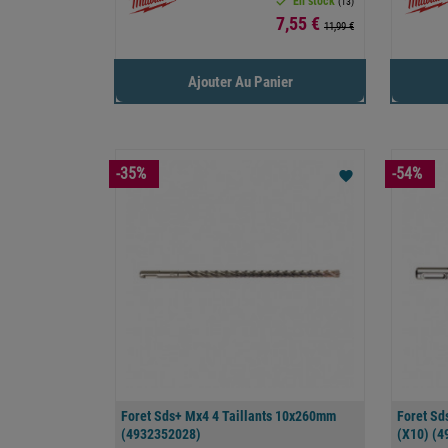

En stock
(13)
Prix
7,55 €
11,99 €
Ajouter Au Panier
-35%
-54%
favorite
Foret Sds+ Mx4 4 Taillants 10x260mm
Foret Sd
(4932352028)
(x10) (