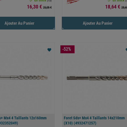


En stock
En stock
(13)
(
Prix
Prix
16,30 €
18,64 €
25,08 €
28,6
Ajouter Au Panier
Ajouter Au Panier
-52%
favorite
fav
s+ Mx4 4 Taillants 12x160mm
Foret Sds+ Mx4 4 Taillants 14x210mm
4932352049)
(x10) (4932471257)