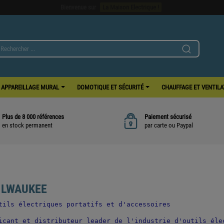
Bienvenue sur
La Maison Electrique !
APPAREILLAGE MURAL
DOMOTIQUE ET SÉCURITÉ
CHAUFFAGE ET VENTIL
Plus de 8 000 références
Paiement sécurisé
en stock permanent
par carte ou Paypal
 MILWAUKEE
tils électriques portatifs et d'accessoires
icant et distributeur leader de l'industrie d'outils élec