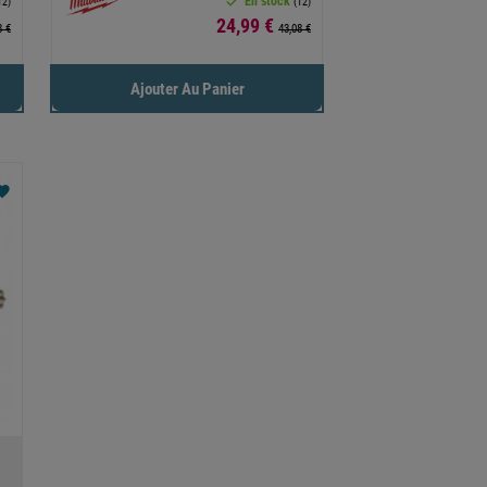

En stock
12)
(12)
Prix
24,99 €
8 €
43,08 €
Ajouter Au Panier
orite