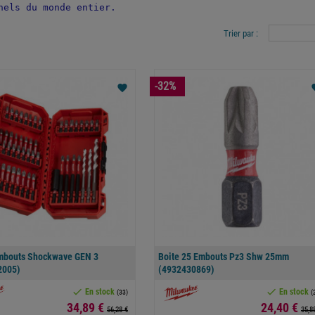
nels du monde entier.
Trier par :
-32%
favorite
fav
mbouts Shockwave GEN 3
Boite 25 Embouts Pz3 Shw 25mm
2005)
(4932430869)


En stock
En stock
(33)
(
Prix
Prix
34,89 €
24,40 €
56,28 €
35,8