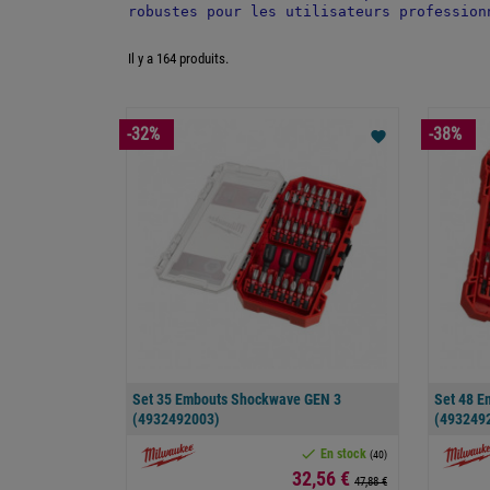
robustes pour les utilisateurs profession
Il y a 164 produits.
-32%
-38%
favorite
Set 35 Embouts Shockwave GEN 3
Set 48 E
(4932492003)
(493249

En stock
(40)
Prix
32,56 €
47,88 €