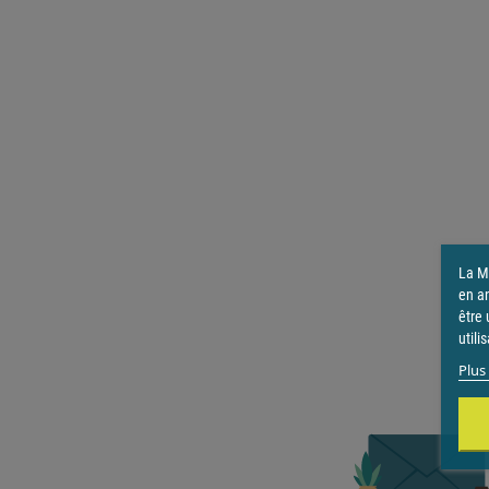
La Ma
en a
être 
utili
Plus 