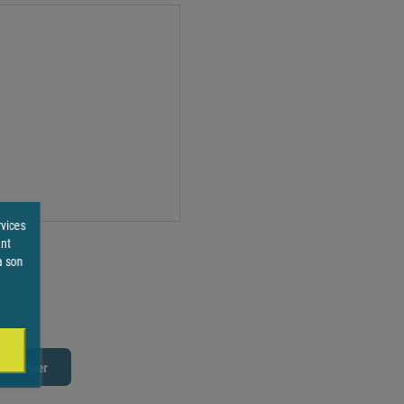
rvices
ent
à son