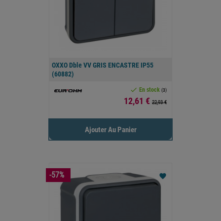
OXXO Dble VV GRIS ENCASTRE IP55
(60882)

En stock
(3)
Prix
12,61 €
22,93 €
Ajouter Au Panier
-57%
favorite