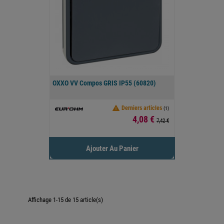
OXXO VV Compos GRIS IP55 (60820)

Derniers articles
(1)
Prix
4,08 €
7,42 €
Ajouter Au Panier
Affichage 1-15 de 15 article(s)