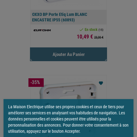
OXXO BP Porte Etiq Lum BLANC
ENCASTRE IP55 (60893)

En stock
(15)
Prix
10,49 €
23,30 €
Ajouter Au Panier
-35%
favorite
La Maison Electrique utilise ses propres cookies et ceux de tiers pour
améliorer ses services en analysant vos habitudes de navigation. Les
données personnelles et cookies peuvent être utilisés pour la
personnalisation des annonces. Pour donner votre consentement à son
utilisation, appuyez sur le bouton Accepter.