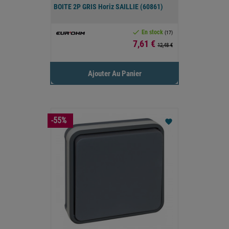
BOITE 2P GRIS Horiz SAILLIE (60861)

En stock
(17)
Prix
7,61 €
12,48 €
Ajouter Au Panier
-55%
favorite