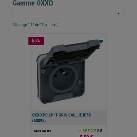
Gamme OXXO

Affichage 1-15 de 15 article(s)
-55%
favorite
OXXO PC 2P+T GRIS SAILLIE IP55
(60895)

En stock
(128)
Prix