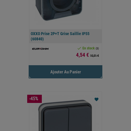
OXXO Prise 2P+T Grise Saillie IP55
(60840)

En stock
(3)
Prix
4,54 €
10,31 €
Ajouter Au Panier
-45%
favorite