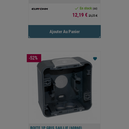

En stock
(44)
Prix
12,19 €
21,77 €
Ajouter Au Panier
-52%
favorite
BOITE 1P GRIS SAILLIE (60860)