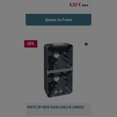
Prix
4,52 €
9,83 €
Ajouter Au Panier
-38%
favorite
BOITE 2P GRIS Vertic SAILLIE (60862)