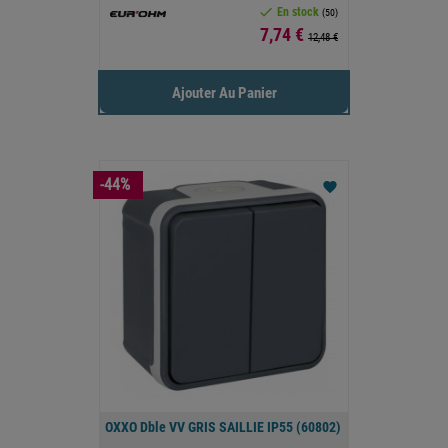

En stock
(50)
Prix
7,74 €
12,48 €
Ajouter Au Panier
-44%
favorite
OXXO Dble VV GRIS SAILLIE IP55 (60802)