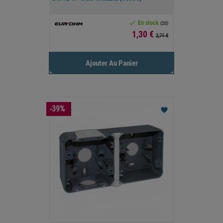

En stock
(20)
Prix
1,30 €
2,71 €
Ajouter Au Panier
-39%
favorite