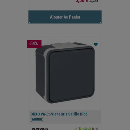
5,50 €
12,22 €
Ajouter Au Panier
-54%
favorite
OXXO Va-Et-Vient Gris Saillie IP55
(60800)

En stock
(114)