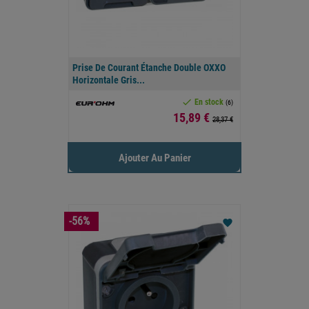
Prise De Courant Étanche Double OXXO
Horizontale Gris...

En stock
(6)
Prix
15,89 €
28,37 €
Ajouter Au Panier
-56%
favorite