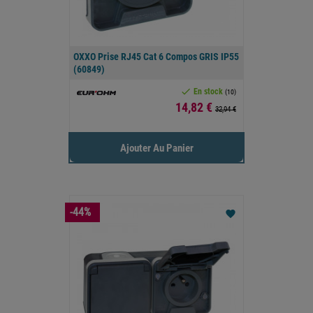
OXXO Prise RJ45 Cat 6 Compos GRIS IP55
(60849)

En stock
(10)
Prix
14,82 €
32,94 €
Ajouter Au Panier
-44%
favorite