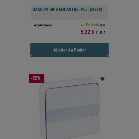
OXXO VV GRIS ENCASTRE IP55 (60880)

En stock
(16)
Prix
5,32 €
11,83 €
Ajouter Au Panier
-55%
favorite