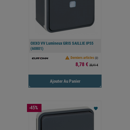
OXXO VV Lumineux GRIS SAILLIE IP55
(60801)

Derniers articles
(2)
Prix
8,78 €
20,41 €
Ajouter Au Panier
-45%
favorite