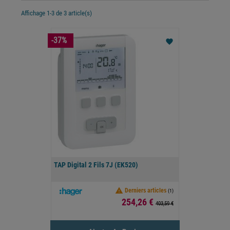
Affichage 1-3 de 3 article(s)
-37%
favorite
TAP Digital 2 Fils 7J (EK520)

Derniers articles
(1)
Prix
254,26 €
403,59 €