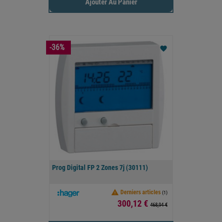
Ajouter Au Panier
-36%
favorite
Prog Digital FP 2 Zones 7j (30111)

Derniers articles
(1)
Prix
300,12 €
468,94 €