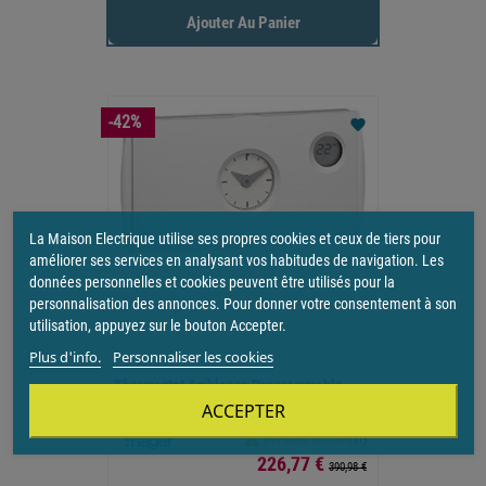
Ajouter Au Panier
-42%
favorite
La Maison Electrique utilise ses propres cookies et ceux de tiers pour
améliorer ses services en analysant vos habitudes de navigation. Les
données personnelles et cookies peuvent être utilisés pour la
personnalisation des annonces. Pour donner votre consentement à son
utilisation, appuyez sur le bouton Accepter.
Plus d'info.
Personnaliser les cookies
Thermostat Ambiance Programmable
Analogique Chauf Eau...
ACCEPTER

Derniers articles
(1)
Prix
226,77 €
390,98 €