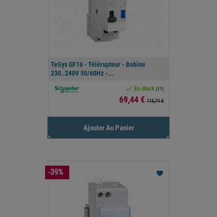
TeSys GF16 - Télérupteur - Bobine
230..240V 50/60Hz -...

En stock
(11)
Prix
69,44 €
115,74 €
Ajouter Au Panier
-39%
favorite