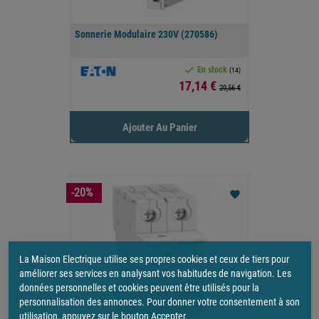
Sonnerie Modulaire 230V (270586)

En stock
(14)
Prix
17,14 €
29,56 €
Ajouter Au Panier
-20%
favorite
La Maison Electrique utilise ses propres cookies et ceux de tiers pour
améliorer ses services en analysant vos habitudes de navigation. Les
données personnelles et cookies peuvent être utilisés pour la
personnalisation des annonces. Pour donner votre consentement à son
utilisation, appuyez sur le bouton Accepter.