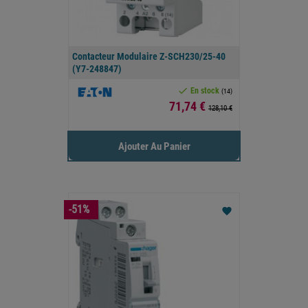
Contacteur Modulaire Z-SCH230/25-40
(Y7-248847)

En stock
(14)
Prix
71,74 €
128,10 €
Ajouter Au Panier
-51%
favorite