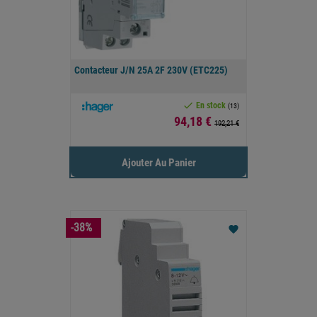
Contacteur J/N 25A 2F 230V (ETC225)

En stock
(13)
Prix
94,18 €
192,21 €
Ajouter Au Panier
-38%
favorite