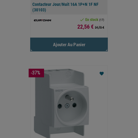
Contacteur Jour/Nuit 16A 1P+N 1F NF
(30103)

En stock
(17)
Prix
22,56 €
34,70 €
Ajouter Au Panier
-37%
favorite