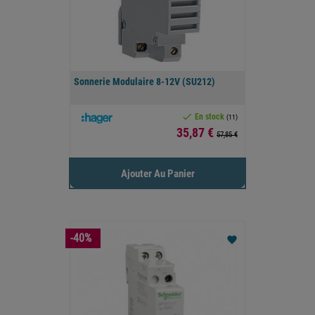
Sonnerie Modulaire 8-12V (SU212)

En stock
(11)
Prix
35,87 €
57,85 €
Ajouter Au Panier
-40%
favorite