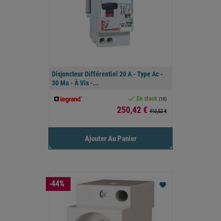
Disjoncteur Différentiel 20 A - Type Ac -
30 Ma - À Vis -...

En stock
(10)
Prix
250,42 €
410,52 €
Ajouter Au Panier
-44%
favorite