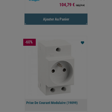
Prix
104,79 €
163,74 €
Ajouter Au Panier
-60%
favorite
Prise De Courant Modulaire (19099)