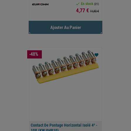

En stock
(21)
Prix
4,77 €
11,92 €
Ajouter Au Panier
-48%
favorite
Contact De Pontage Horizontal Isolé 4² -
10X (KWJ04B10)