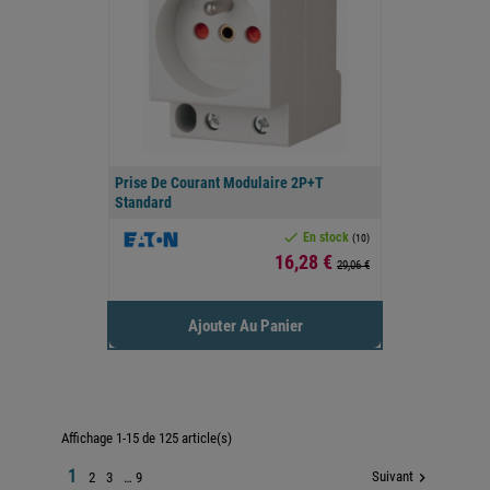
Prise De Courant Modulaire 2P+T
Standard

En stock
(10)
Prix
16,28 €
29,06 €
Ajouter Au Panier
Affichage 1-15 de 125 article(s)
1
Suivant

2
3
…
9