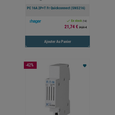
PC 16A 2P+T Fr Quickconnect (SNS216)

En stock
(14)
Prix
21,74 €
34,51 €
Ajouter Au Panier
-42%
favorite