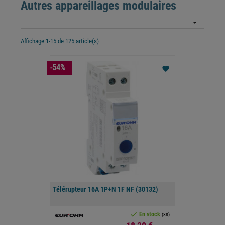
Autres appareillages modulaires

Affichage 1-15 de 125 article(s)
-54%
favorite
Télérupteur 16A 1P+N 1F NF (30132)

En stock
(38)