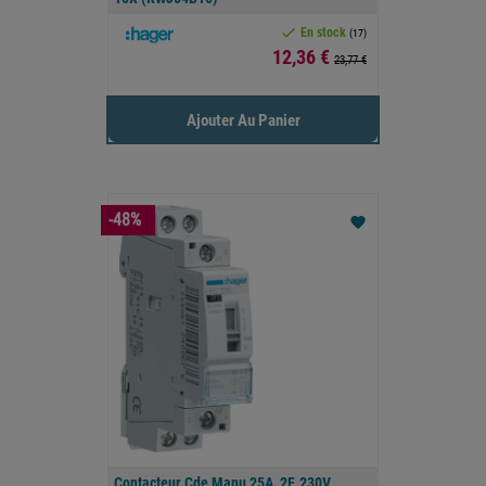

En stock
(17)
Prix
12,36 €
23,77 €
Ajouter Au Panier
-48%
favorite
Contacteur Cde Manu 25A, 2F, 230V