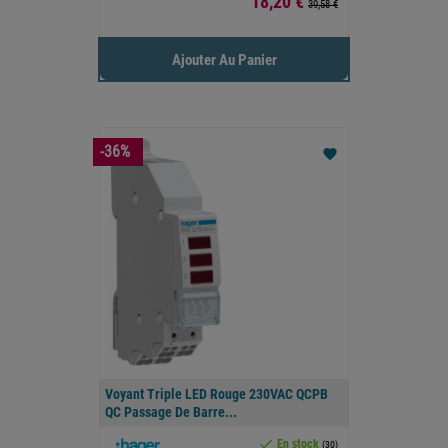
Prix
18,20 €
39,58 €
Ajouter Au Panier
-36%
favorite
Voyant Triple LED Rouge 230VAC QCPB
QC Passage De Barre...

En stock
(30)