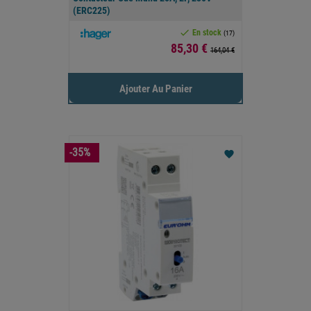
(ERC225)

En stock
(17)
Prix
85,30 €
164,04 €
Ajouter Au Panier
-35%
favorite