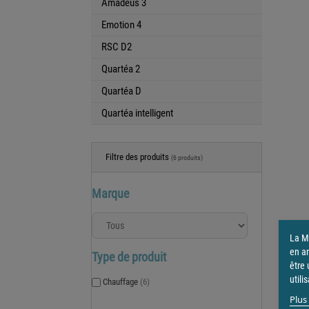
Amadeus 3
Emotion 4
RSC D2
Quartéa 2
Quartéa D
Quartéa intelligent
Filtre des produits
(6 produits)
Marque
La Ma
en a
Type de produit
être 
utili
Chauffage
(6)
Plus 