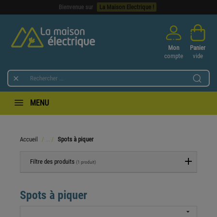
Bienvenue sur
La Maison Electrique !
Mon
Panier
compte
vide

MENU
Accueil
Spots à piquer
Filtre des produits
(1 produit)
Spots à piquer
