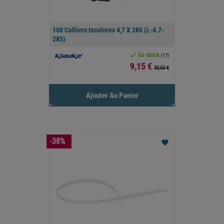
100 Colliers Incolores 4,7 X 285 (L-4.7-
285)

En stock
(17)
Prix
9,15 €
30,50 €
Ajouter Au Panier
-38%
favorite