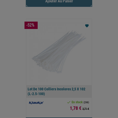
Ajouter Au Panier
-52%
favorite
Lot De 100 Colliers Incolores 2,5 X 102
(L-2.5-100)

En stock
(298)
Prix
1,78 €
3,71 €