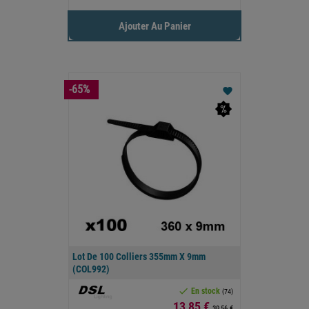
Ajouter Au Panier
-65%
favorite
Lot De 100 Colliers 355mm X 9mm
(COL992)

En stock
(74)
Prix
13,85 €
39,56 €