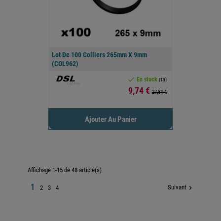
Lot De 100 Colliers 265mm X 9mm
(COL962)

En stock
(13)
Prix
9,74 €
27,84 €
Ajouter Au Panier
Affichage 1-15 de 48 article(s)
1
Suivant

2
3
4

Retour en haut