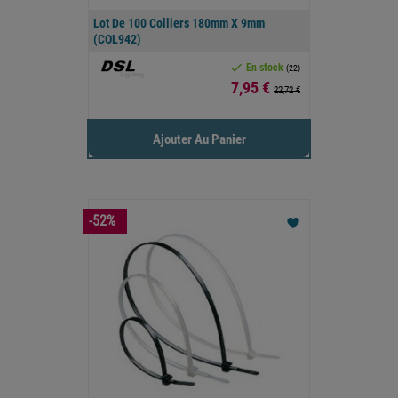
Lot De 100 Colliers 180mm X 9mm
(COL942)

En stock
(22)
Prix
7,95 €
22,72 €
Ajouter Au Panier
-52%
favorite