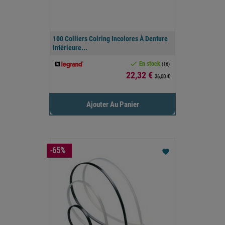
100 Colliers Colring Incolores À Denture
Intérieure...

En stock
(16)
Prix
22,32 €
36,00 €
Ajouter Au Panier
-65%
favorite