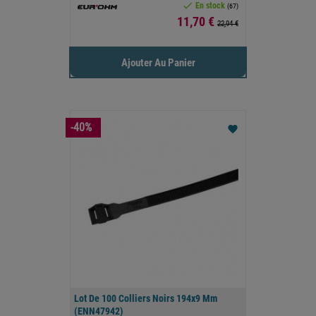

En stock
(67)
Prix
11,70 €
22,94 €
Ajouter Au Panier
-40%
favorite
Lot De 100 Colliers Noirs 194x9 Mm
(ENN47942)