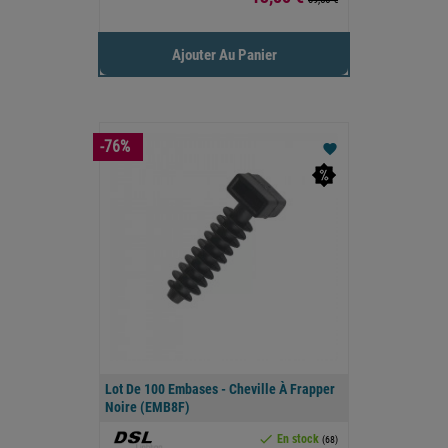
Ajouter Au Panier
-76%
favorite
Lot De 100 Embases - Cheville À Frapper
Noire (EMB8F)

En stock
(68)