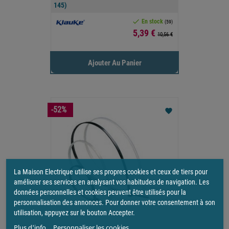
145)

En stock
(59)
Prix
5,39 €
10,56 €
Ajouter Au Panier
-52%
favorite
La Maison Electrique utilise ses propres cookies et ceux de tiers pour
améliorer ses services en analysant vos habitudes de navigation. Les
données personnelles et cookies peuvent être utilisés pour la
personnalisation des annonces. Pour donner votre consentement à son
utilisation, appuyez sur le bouton Accepter.
Plus d'info.
Personnaliser les cookies