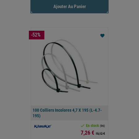
Ajouter Au Panier
-52%
favorite
100 Colliers Incolores 4,7 X 195 (L-4.7-
195)

En stock
(96)
Prix
7,26 €
15,12 €