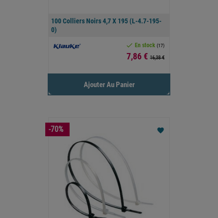
100 Colliers Noirs 4,7 X 195 (L-4.7-195-
0)

En stock
(17)
Prix
7,86 €
16,38 €
Ajouter Au Panier
-70%
favorite