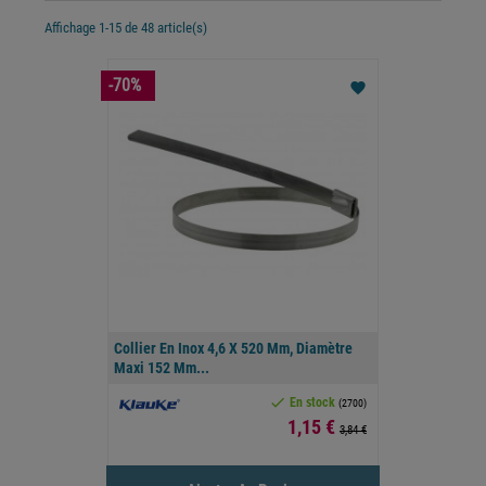
Affichage 1-15 de 48 article(s)
-70%
favorite
Collier En Inox 4,6 X 520 Mm, Diamètre
Maxi 152 Mm...

En stock
(2700)
Prix
1,15 €
3,84 €