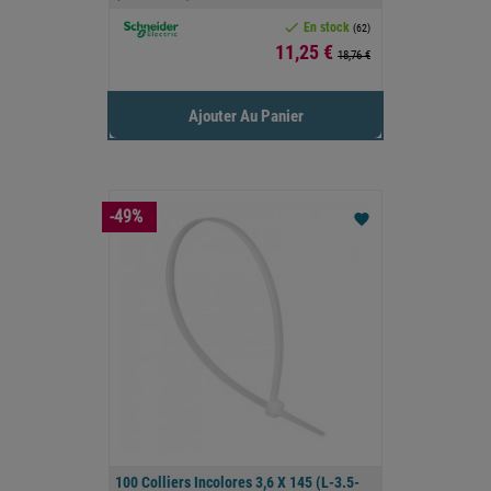

En stock
(62)
Prix
11,25 €
18,76 €
Ajouter Au Panier
-49%
favorite
100 Colliers Incolores 3,6 X 145 (L-3.5-