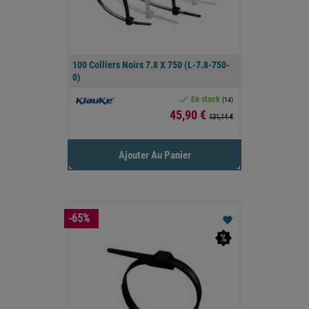
100 Colliers Noirs 7.8 X 750 (L-7.8-750-
0)

En stock
(14)
Prix
45,90 €
131,14 €
Ajouter Au Panier
-65%
favorite