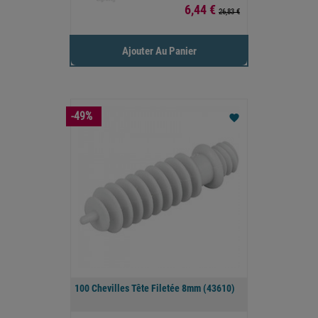
Prix
6,44 €
26,83 €
Ajouter Au Panier
-49%
favorite
100 Chevilles Tête Filetée 8mm (43610)