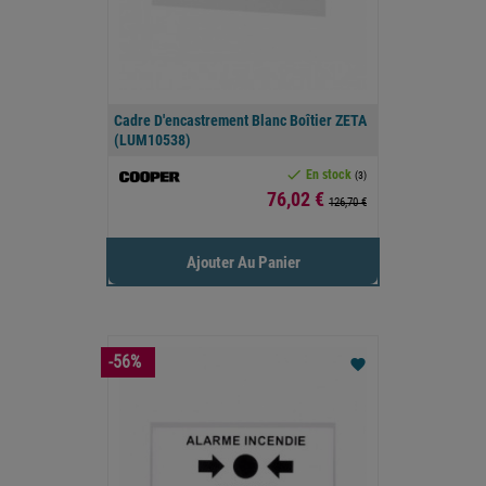
Cadre D'encastrement Blanc Boîtier ZETA
(LUM10538)

En stock
(3)
Prix
76,02 €
126,70 €
Ajouter Au Panier
-56%
favorite