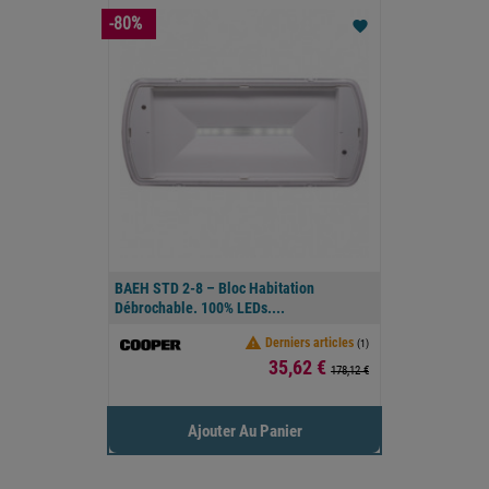
-80%
favorite
BAEH STD 2-8 – Bloc Habitation
Débrochable. 100% LEDs....

Derniers articles
(1)
Prix
35,62 €
178,12 €
Ajouter Au Panier