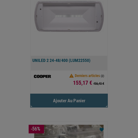
UNILED 2 24-48/400 (LUM22550)

Derniers articles
(2)
Prix
155,17 €
456,40 €
Ajouter Au Panier
-56%
favorite