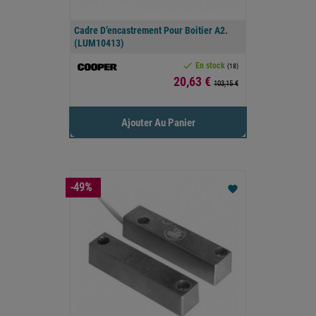
Cadre D’encastrement Pour Boitier A2.
(LUM10413)

En stock
(18)
Prix
20,63 €
103,15 €
Ajouter Au Panier
-49%
favorite