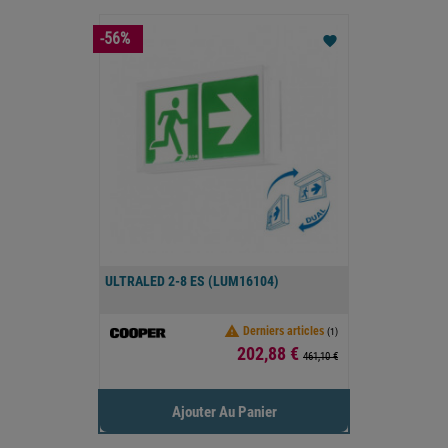
-56%
favorite
ULTRALED 2-8 ES (LUM16104)

Derniers articles
(1)
Prix
202,88 €
461,10 €
Ajouter Au Panier