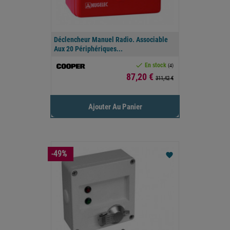
Déclencheur Manuel Radio. Associable
Aux 20 Périphériques...

En stock
(4)
Prix
87,20 €
311,42 €
Ajouter Au Panier
-49%
favorite