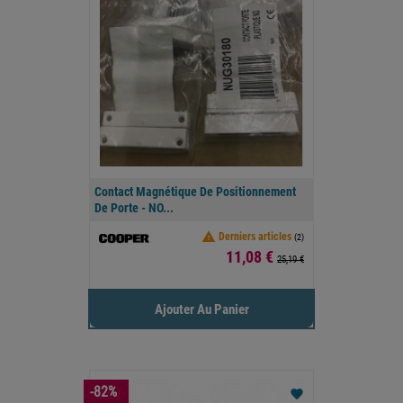
Contact Magnétique De Positionnement
De Porte - NO...

Derniers articles
(2)
Prix
11,08 €
25,19 €
Ajouter Au Panier
-82%
favorite