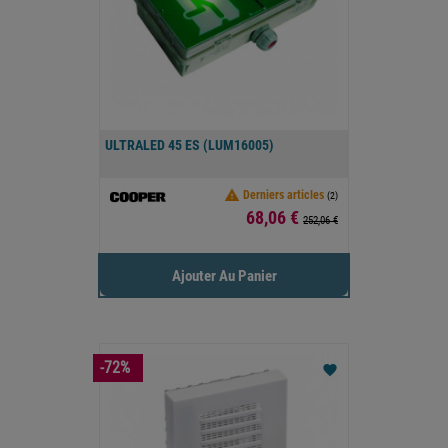
ULTRALED 45 ES (LUM16005)

Derniers articles
(2)
Prix
68,06 €
252,06 €
Ajouter Au Panier
-72%
favorite