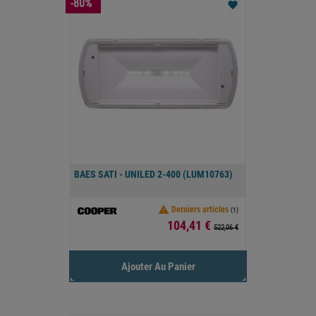
-80%
favorite
BAES SATI - UNILED 2-400 (LUM10763)

Derniers articles
(1)
Prix
104,41 €
522,06 €
Ajouter Au Panier