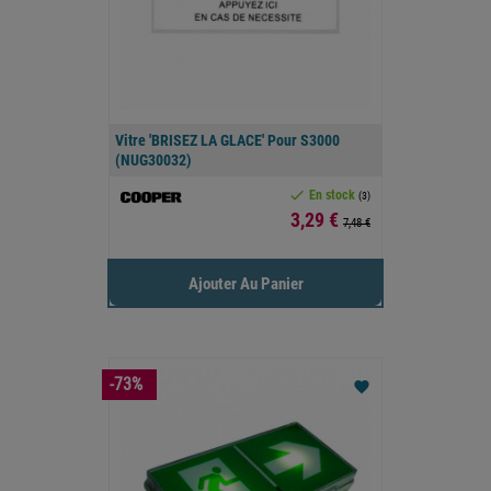
Vitre 'BRISEZ LA GLACE' Pour S3000
(NUG30032)

En stock
(3)
Prix
3,29 €
7,48 €
Ajouter Au Panier
-73%
favorite