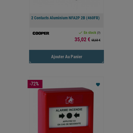
2 Contacts Aluminium NFA2P 2B (460FR)

En stock
(7)
Prix
35,02 €
68,68 €
Ajouter Au Panier
-72%
favorite