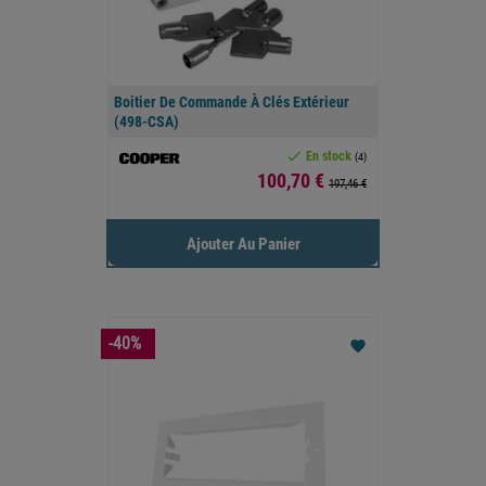
Boitier De Commande À Clés Extérieur
(498-CSA)

En stock
(4)
Prix
100,70 €
197,46 €
Ajouter Au Panier
-40%
favorite