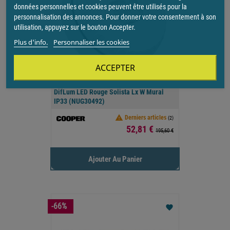
données personnelles et cookies peuvent être utilisés pour la
personnalisation des annonces. Pour donner votre consentement à son
utilisation, appuyez sur le bouton Accepter.
Plus d'info.
Personnaliser les cookies
ACCEPTER
DifLum LED Rouge Solista Lx W Mural
IP33 (NUG30492)

Derniers articles
(2)
Prix
52,81 €
195,60 €
Ajouter Au Panier
-66%
favorite