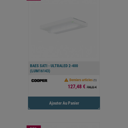
BAES SATI - ULTRALED 2-400
(LUM16143)

Derniers articles
(1)
Prix
127,48 €
708,22 €
Ajouter Au Panier