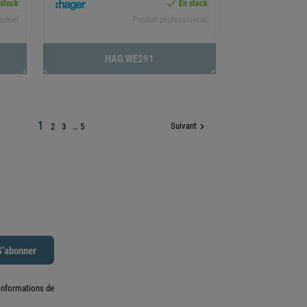

 stock
En stock
ionnel
Produit professionnel
HAG WE291
1
Suivant

2
3
…
5
informations de