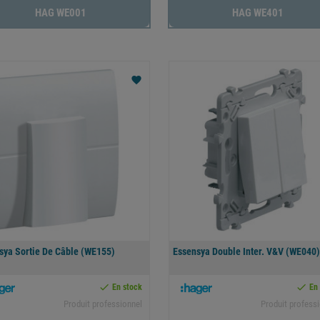
HAG WE001
HAG WE401
favorite
sya Sortie De Câble (WE155)
Essensya Double Inter. V&V (WE040)


En stock
En
Produit professionnel
Produit profess