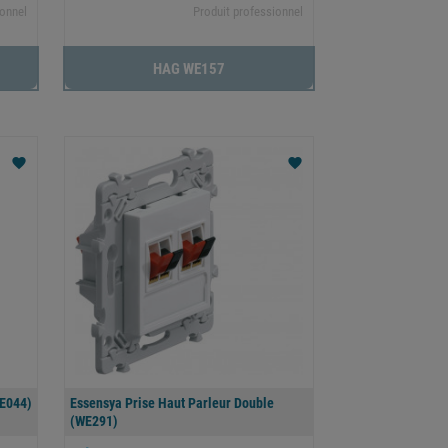
ionnel
Produit professionnel
HAG WE157
favorite
favorite
WE044)
Essensya Prise Haut Parleur Double
(WE291)