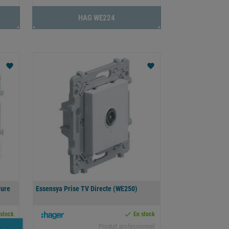
HAG WE224
favorite
favorite
Pure
Essensya Prise TV Directe (WE250)

 stock
En stock
ionnel
Produit professionnel