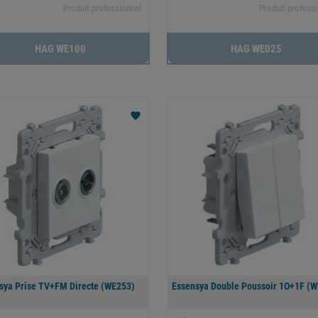
Produit professionnel
Produit profess
HAG WE100
HAG WE025
favorite
sya Prise TV+FM Directe (WE253)
Essensya Double Poussoir 1O+1F (