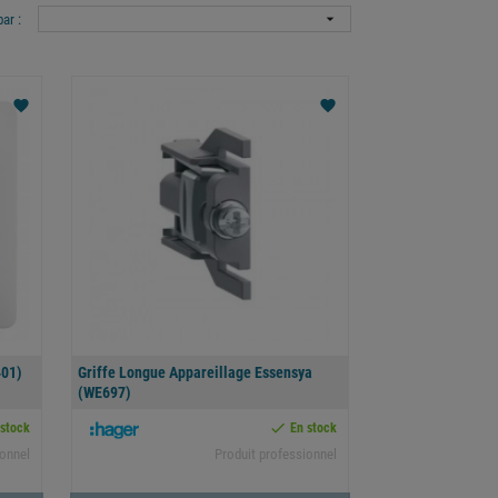

par :
favorite
favorite
401)
Griffe Longue Appareillage Essensya
(WE697)

 stock
En stock
ionnel
Produit professionnel