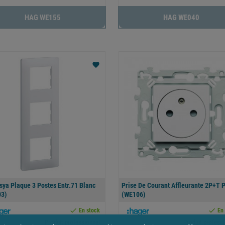
HAG WE155
HAG WE040
favorite
sya Plaque 3 Postes Entr.71 Blanc
Prise De Courant Affleurante 2P+T 
3)
(WE106)


En stock
En
Produit professionnel
Produit profess