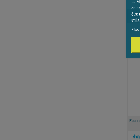
La Ma
en a
être 
utili
Plus 
Essen