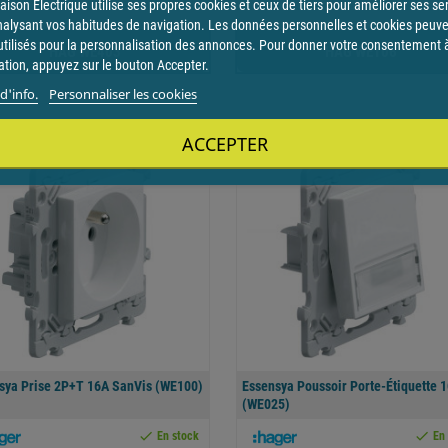
ison Electrique utilise ses propres cookies et ceux de tiers pour améliorer ses se
nalysant vos habitudes de navigation. Les données personnelles et cookies peuv
utilisés pour la personnalisation des annonces. Pour donner votre consentement 
HAG WE403
HAG WE106
sation, appuyez sur le bouton Accepter.
d'info.
Personnaliser les cookies
ACCEPTER
favorite
sya Prise 2P+T 16A SanVis (WE100)
Essensya Poussoir Porte-Étiquette 
(WE025)


En stock
En