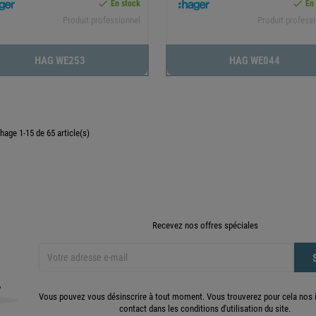


En stock
En
Produit professionnel
Produit profess
HAG WE253
HAG WE044
chage 1-15 de 65 article(s)
Recevez nos offres spéciales
Vous pouvez vous désinscrire à tout moment. Vous trouverez pour cela nos 
contact dans les conditions d'utilisation du site.