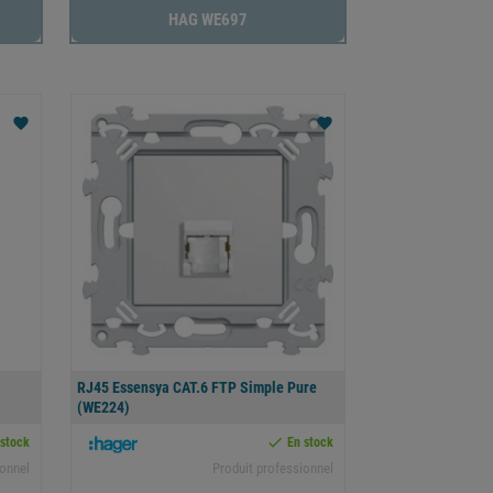
HAG WE697
favorite
favorite
RJ45 Essensya CAT.6 FTP Simple Pure
(WE224)

 stock
En stock
ionnel
Produit professionnel