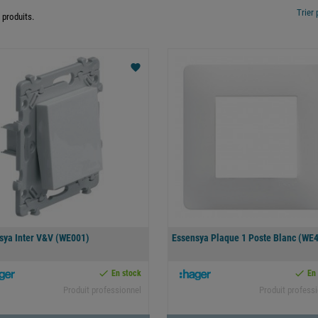
Trier 
5 produits.
favorite
sya Inter V&V (WE001)
Essensya Plaque 1 Poste Blanc (WE


En stock
En
Produit professionnel
Produit profess