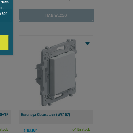
rvices
ent
à son
HAG WE250
favorite
favorite
1O+1F
Essensya Obturateur (WE157)

 stock
En stock