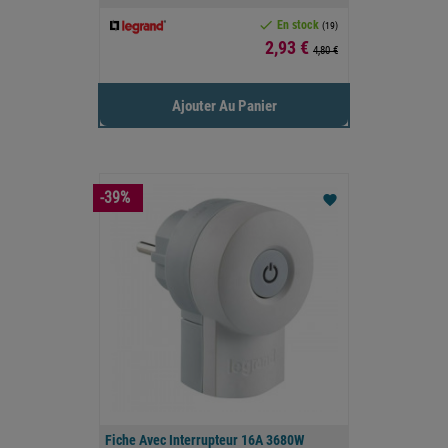

En stock
(19)
Prix
2,93 €
4,80 €
Ajouter Au Panier
-39%
favorite
Fiche Avec Interrupteur 16A 3680W