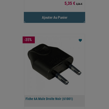
Prix
5,35 €
8,36 €
Ajouter Au Panier
-35%
favorite
Fiche 6A Male Droite Noir (61001)