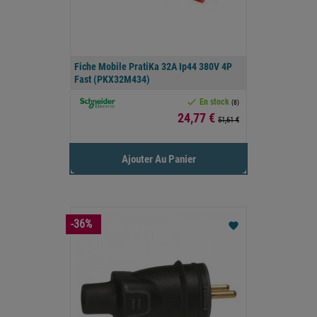
Fiche Mobile PratiKa 32A Ip44 380V 4P
Fast (PKX32M434)

En stock
(8)
Prix
24,77 €
51,61 €
Ajouter Au Panier
-36%
favorite