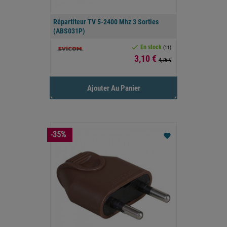
Répartiteur TV 5-2400 Mhz 3 Sorties
(ABS031P)

En stock
(11)
Prix
3,10 €
4,76 €
Ajouter Au Panier
-35%
favorite