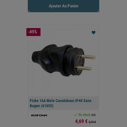
Ajouter Au Panier
-49%
favorite
Fiche 16A Male Caoutchouc IP40 Sans
Bague (61055)

En stock
(85)
Prix
4,69 €
9,19 €