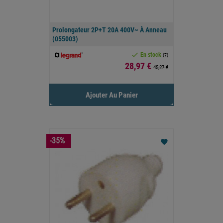
Prolongateur 2P+T 20A 400V~ À Anneau
(055003)

En stock
(7)
Prix
28,97 €
45,27 €
Ajouter Au Panier
-35%
favorite