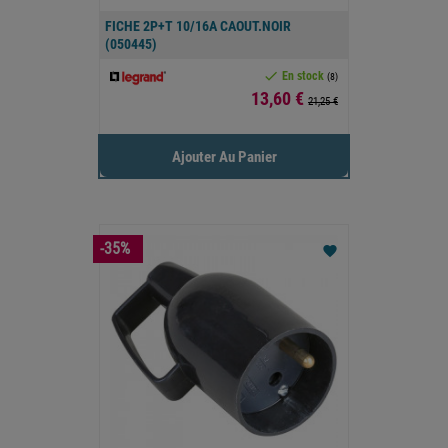
FICHE 2P+T 10/16A CAOUT.NOIR
(050445)

En stock
(8)
Prix
13,60 €
21,25 €
Ajouter Au Panier
-35%
favorite