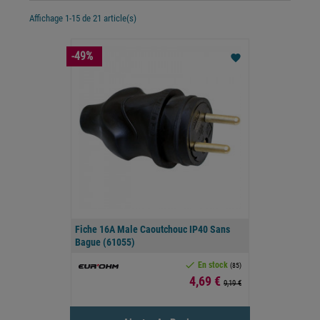
Affichage 1-15 de 21 article(s)
-49%
favorite
Fiche 16A Male Caoutchouc IP40 Sans
Bague (61055)

En stock
(85)
Prix
4,69 €
9,19 €