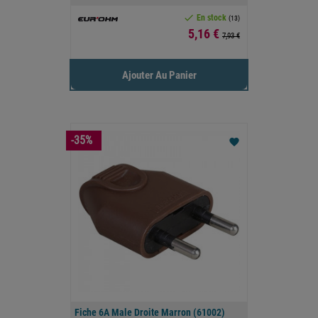

En stock
(13)
Prix
5,16 €
7,93 €
Ajouter Au Panier
-35%
favorite
Fiche 6A Male Droite Marron (61002)