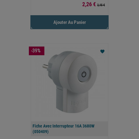
Prix
2,26 €
3,48 €
Ajouter Au Panier
-39%
favorite
Fiche Avec Interrupteur 16A 3680W
(050409)