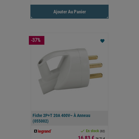
Ajouter Au Panier
-37%
favorite
Fiche 2P+T 20A 400V~ À Anneau
(055002)

En stock
(32)
Prix
16,83 €
26,71 €