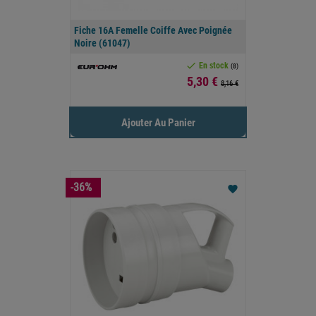
Fiche 16A Femelle Coiffe Avec Poignée
Noire (61047)

En stock
(8)
Prix
5,30 €
8,16 €
Ajouter Au Panier
-36%
favorite