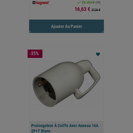

En stock
(17)
Prix
16,63 €
27,26 €
Ajouter Au Panier
-35%
favorite
Prolongateur À Coiffe Avec Anneau 16A
2P+T Blanc