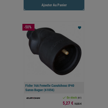
Ajouter Au Panier
-50%
favorite
Fiche 16A Femelle Caoutchouc IP40
Sanss Bague (61056)

En stock
(61)
Prix
5,27 €
10,55 €