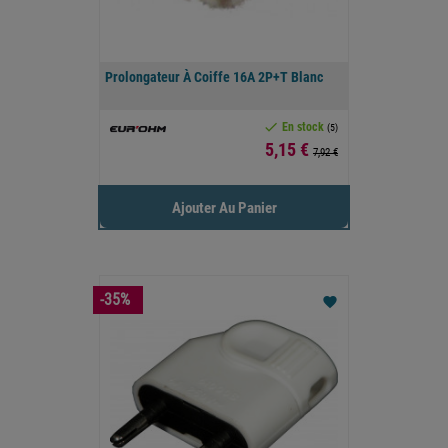
Prolongateur À Coiffe 16A 2P+T Blanc

En stock
(5)
Prix
5,15 €
7,92 €
Ajouter Au Panier
-35%
favorite