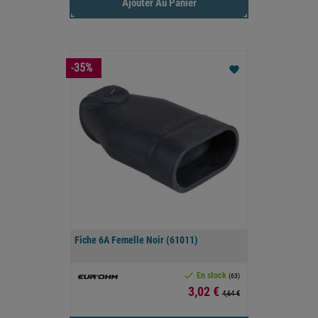
Ajouter Au Panier
-35%
favorite
Fiche 6A Femelle Noir (61011)

En stock
(63)
Prix
3,02 €
4,64 €