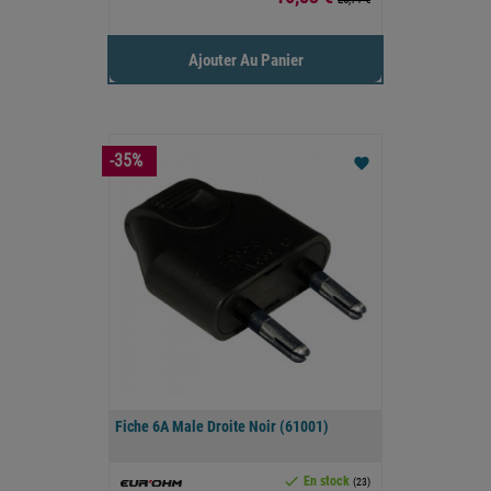
Ajouter Au Panier
-35%
favorite
Fiche 6A Male Droite Noir (61001)

En stock
(23)