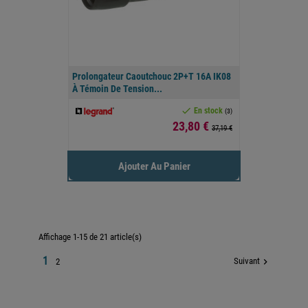
Prolongateur Caoutchouc 2P+T 16A IK08
À Témoin De Tension...

En stock
(3)
Prix
23,80 €
37,19 €
Ajouter Au Panier
Affichage 1-15 de 21 article(s)
1
Suivant

2

Retour en haut