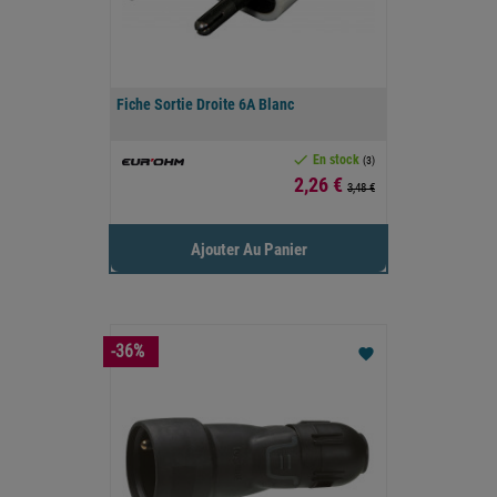
Fiche Sortie Droite 6A Blanc

En stock
(3)
Prix
2,26 €
3,48 €
Ajouter Au Panier
-36%
favorite