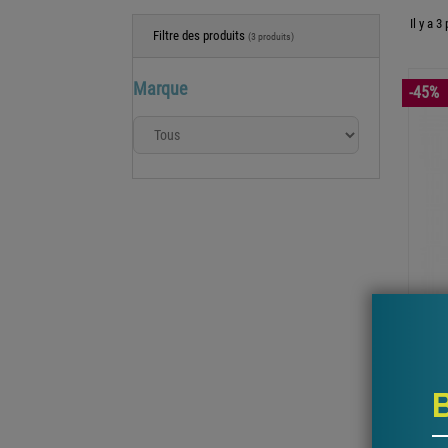
Il y a 3
Filtre des produits
(3 produits)
Marque
-45%
Hublo
La Ma
en a