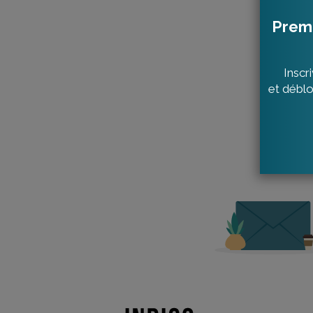
être 
utili
Plus 
Affi