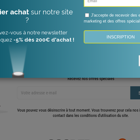
utilisés pour la personnalisation des annonces. Pour donner votre consentement 
Ajouter Au Panier
Ajouter Au Panier
sation, appuyez sur le bouton Accepter.
d'info.
Personnaliser les cookies
ACCEPTER
chage 1-3 de 3 article(s)
Recevez nos offres spéciales
Vous pouvez vous désinscrire à tout moment. Vous trouverez pour cela nos 
contact dans les conditions d'utilisation du site.