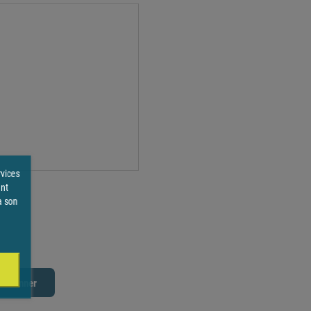
rvices
ent
à son