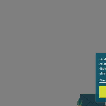
La Ma
en a
être 
utili
Plus 