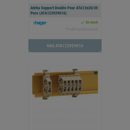
Ateha Support Double Pour ATA12x20/30
Pure (ATA123929016)

En stock
Produit professionnel
HAG ATA123929016
favorite