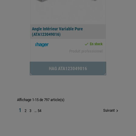
Angle Intérieur Variable Pure
(ATA123049016)

En stock
Produit professionnel
HAG ATA123049016
Affichage 1-15 de 797 article(s)
1
Suivant

2
3
…
54

Retour en haut