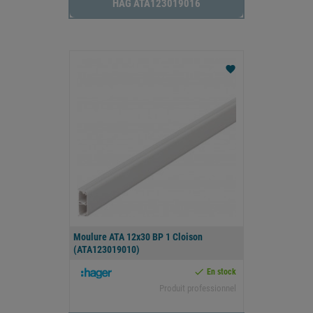
HAG ATA123019016
favorite
Moulure ATA 12x30 BP 1 Cloison
(ATA123019010)

En stock
Produit professionnel