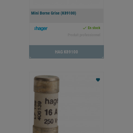
Mini Borne Grise (K89100)

En stock
Produit professionnel
HAG K89100
favorite