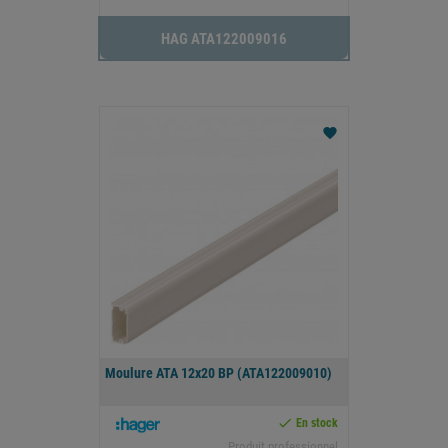
HAG ATA122009016
favorite
Moulure ATA 12x20 BP (ATA122009010)

En stock
Produit professionnel