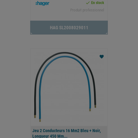

En stock
Produit professionnel
HAG SL2008029011
favorite
Jeu 2 Conducteurs 16 Mm2 Bleu + Noir,
Longueur 450 Mm...