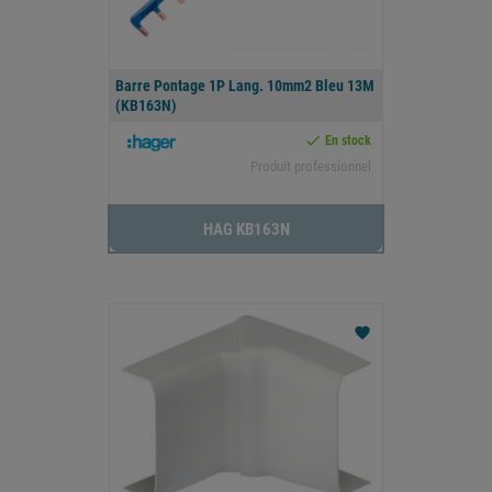
Barre Pontage 1P Lang. 10mm2 Bleu 13M
(KB163N)

En stock
Produit professionnel
HAG KB163N
favorite