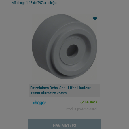
Affichage 1-15 de 797 article(s)
favorite
Entretoises Beha-Set - Lifea Hauteur
12mm Diamètre 25mm...

En stock
Produit professionnel
HAG M51592