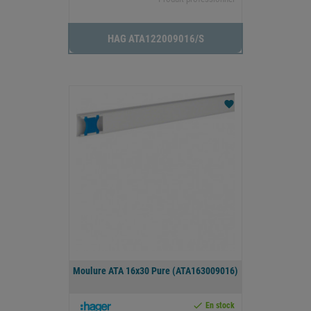
HAG ATA122009016/s
favorite
Moulure ATA 16x30 Pure (ATA163009016)

En stock