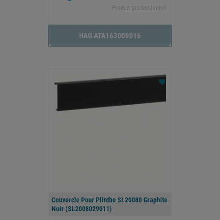
Produit professionnel
HAG ATA163009016
favorite
Couvercle Pour Plinthe SL20080 Graphite
Noir (SL2008029011)