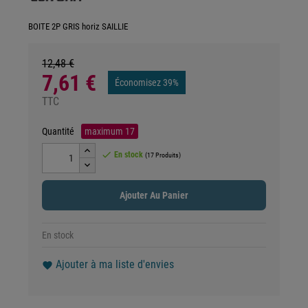
BOITE 2P GRIS horiz SAILLIE
12,48 €
7,61 €
Économisez 39%
TTC
Quantité
maximum
17

En stock
(17 Produits)
Ajouter Au Panier
En stock
Ajouter à ma liste d'envies
favorite