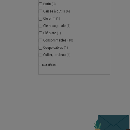
Burin
(3)
Caisse à outils
(6)
Clé en T
(1)
Clé hexagonale
(1)
Clé plate
(1)
Consommables
(10)
Coupe câbles
(1)
Cutter, couteau
(4)
Tout afficher