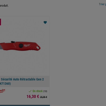
Trier 
 produit.
favorite
r Sécurité Auto Rétractable Gen 2
471360)

En stock
(13)
Prix
16,30 €
25,08 €