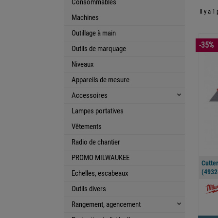
Consommables
Il y a 1
Machines
Outillage à main
-35%
Outils de marquage
Niveaux
Appareils de mesure
Accessoires
keyboard_arrow_down
Lampes portatives
Vêtements
Radio de chantier
PROMO MILWAUKEE
Cutte
(4932
Echelles, escabeaux
Outils divers
Rangement, agencement
keyboard_arrow_down