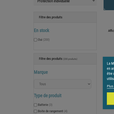
Protection individuelle
keyboard_arrow_down
Filtre des produits
En stock
Affi
Oui
(200)
Filtre des produits
(200 produits)
La Ma
en a
Marque
être 
utili
Plus 
Type de produit
Batterie
(3)
Boite de rangement
(4)