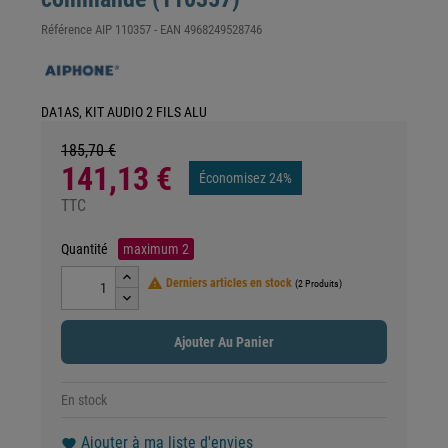
Référence
AIP 110357
- EAN
4968249528746
DA1AS, KIT AUDIO 2 FILS ALU
185,70 €
141,13 €
Économisez 24%
TTC
Quantité
maximum
2

Derniers articles en stock
(2 Produits)
Ajouter Au Panier
En stock
Ajouter à ma liste d'envies
favorite