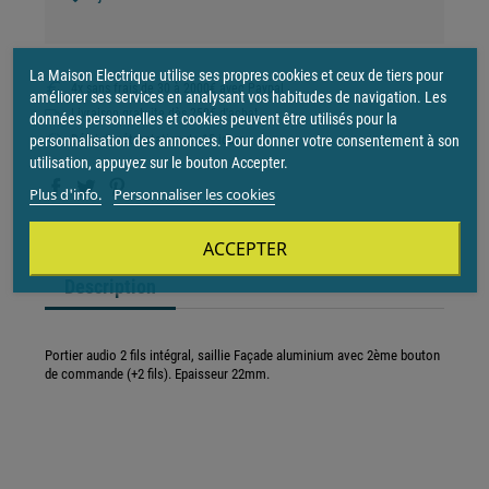
La Maison Electrique utilise ses propres cookies et ceux de tiers pour
4x sans frais de 30 à 2000€ avec Paypal
améliorer ses services en analysant vos habitudes de navigation. Les
Livraison gratuite dès 250€ d'achat
données personnelles et cookies peuvent être utilisés pour la
Délai de rétractation de 15 jours
personnalisation des annonces. Pour donner votre consentement à son
utilisation, appuyez sur le bouton Accepter.
Plus d'info.
Personnaliser les cookies
ACCEPTER
Description
Portier audio 2 fils intégral, saillie Façade aluminium avec 2ème bouton
de commande (+2 fils). Epaisseur 22mm.