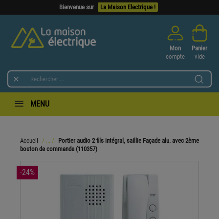
Bienvenue sur
La Maison Electrique !
Mon
Panier
compte
vide

MENU
Accueil
Portier audio 2 fils intégral, saillie Façade alu. avec 2ème
bouton de commande (110357)
-24%