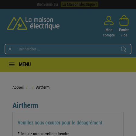
Bienvenue sur
La Maison Electrique !
Mon
Panier
compte
vide

MENU
Accueil
Airtherm
Airtherm
Veuillez nous excuser pour le désagrément.
Effectuez une nouvelle recherche