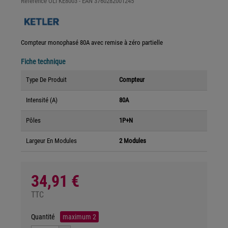
Référence
OLI KE8003
- EAN
3760282001245
Compteur monophasé 80A avec remise à zéro partielle
Fiche technique
Type De Produit
Compteur
Intensité (A)
80A
Pôles
1P+N
Largeur En Modules
2 Modules
34,91 €
TTC
Quantité
maximum
2