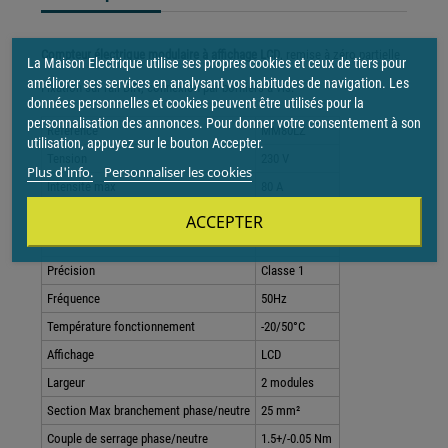
Compteur électrique modulaire à affichage LCD
, remise à zéro partielle
La Maison Electrique utilise ses propres cookies et ceux de tiers pour
améliorer ses services en analysant vos habitudes de navigation. Les
Fixation sur rail DIN, connexion par borniers à vis.
données personnelles et cookies peuvent être utilisés pour la
personnalisation des annonces. Pour donner votre consentement à son
Référence
MM80LZ
utilisation, appuyez sur le bouton Accepter.
Tension
230 V
Plus d'info.
Personnaliser les cookies
Intensité max
80 A
Intensité de démarrage
20 mA
ACCEPTER
Conformité
CE
Précision
Classe 1
Fréquence
50Hz
Température fonctionnement
-20/50°C
Affichage
LCD
Largeur
2 modules
Section Max branchement phase/neutre
25 mm²
Couple de serrage phase/neutre
1.5+/-0.05 Nm