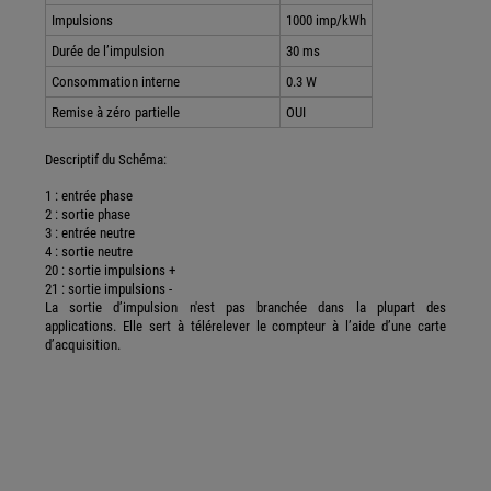
Impulsions
1000 imp/kWh
Durée de l’impulsion
30 ms
Consommation interne
0.3 W
Remise à zéro partielle
OUI
Descriptif du Schéma:
1 : entrée phase
2 : sortie phase
3 : entrée neutre
4 : sortie neutre
20 : sortie impulsions +
21 : sortie impulsions -
La sortie d’impulsion n'est pas branchée dans la plupart des
applications. Elle sert à télérelever le compteur à l’aide d’une carte
d’acquisition.