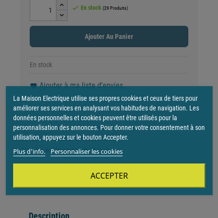

En stock
(29 Produits)
Ajouter Au Panier
En stock
Ajouter à ma liste d'envies
favorite
La Maison Electrique utilise ses propres cookies et ceux de tiers pour
améliorer ses services en analysant vos habitudes de navigation. Les
données personnelles et cookies peuvent être utilisés pour la
personnalisation des annonces. Pour donner votre consentement à son
4x sans frais de 30 à 2000€ avec Paypal
utilisation, appuyez sur le bouton Accepter.
Livraison gratuite dès 250€ d'achat
Plus d'info.
Personnaliser les cookies
Délai de rétractation de 15 jours
ACCEPTER
Description