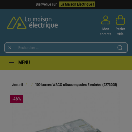
Bienvenue sur
La Maison Electrique !
Mon
Panier
compte
vide

MENU
Accueil
100 bornes WAGO ultracompactes 5 entrées (2273205)
-46%