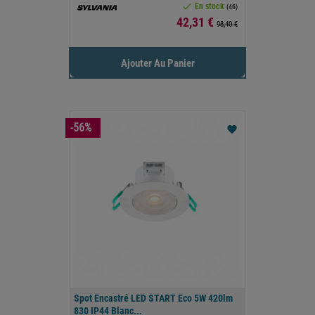

En stock
(46)
Prix
42,31 €
98,40 €
Ajouter Au Panier
-56%
favorite
Spot Encastré LED START Eco 5W 420lm
830 IP44 Blanc...