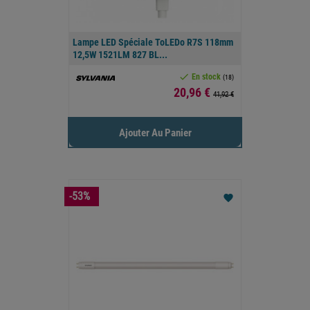
Lampe LED Spéciale ToLEDo R7S 118mm
12,5W 1521LM 827 BL...

En stock
(18)
Prix
20,96 €
41,92 €
Ajouter Au Panier
-53%
favorite