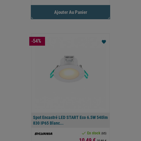
Ajouter Au Panier
-54%
favorite
Spot Encastré LED START Eco 6.5W 540lm
830 IP65 Blanc...

En stock
(65)
Prix
10,49 €