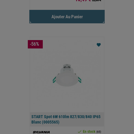
22,80 €
Ajouter Au Panier
-56%
favorite
START Spot 6W 610lm 827/830/840 IP65
Blanc (0005565)

En stock
(65)