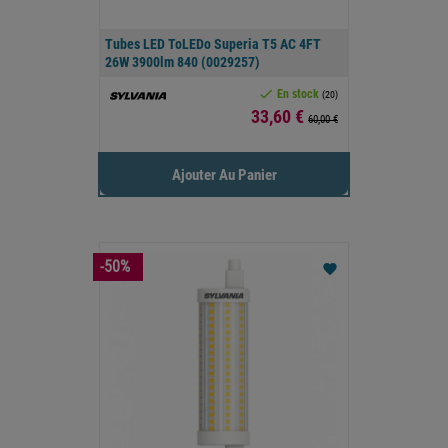
Tubes LED ToLEDo Superia T5 AC 4FT
26W 3900lm 840 (0029257)

En stock
(20)
Prix
33,60 €
60,00 €
Ajouter Au Panier
-50%
favorite