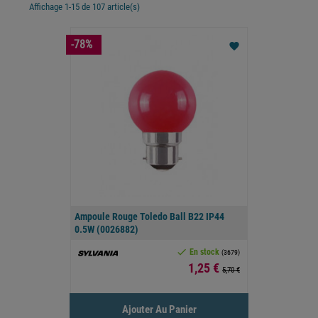
Affichage 1-15 de 107 article(s)
-78%
favorite
Ampoule Rouge Toledo Ball B22 IP44
0.5W (0026882)

En stock
(3679)
Prix
1,25 €
5,70 €
Ajouter Au Panier