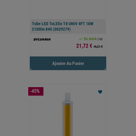
Tube LED ToLEDo T8 UNIV 4FT 18W
2100lm 840 (0029279)

En stock
(16)
Prix
21,72 €
46,21 €
Ajouter Au Panier
-45%
favorite