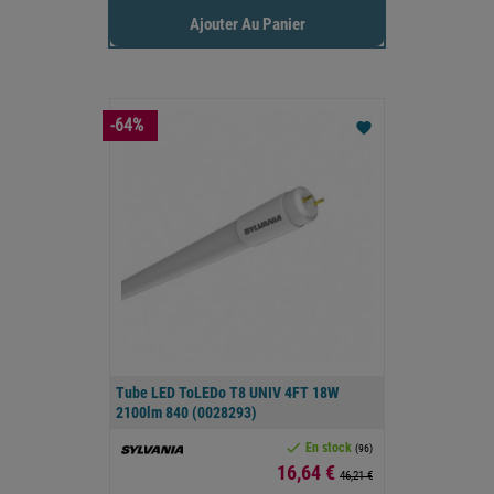
Ajouter Au Panier
-64%
favorite
Tube LED ToLEDo T8 UNIV 4FT 18W
2100lm 840 (0028293)

En stock
(96)
Prix
16,64 €
46,21 €