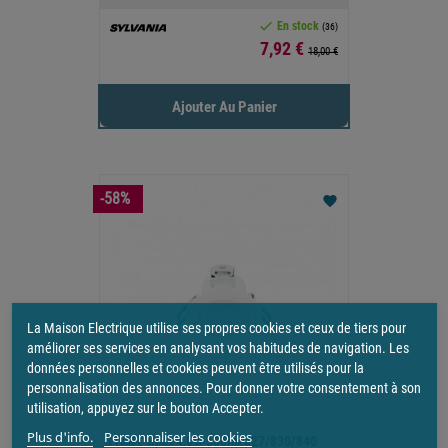

En stock
(36)
Prix
7,92 €
18,00 €
Ajouter Au Panier
-58%
favorite
La Maison Electrique utilise ses propres cookies et ceux de tiers pour
améliorer ses services en analysant vos habitudes de navigation. Les
données personnelles et cookies peuvent être utilisés pour la
personnalisation des annonces. Pour donner votre consentement à son
utilisation, appuyez sur le bouton Accepter.
Plus d'info.
Personnaliser les cookies
START Spot 4,8W 500lm 827/830/840