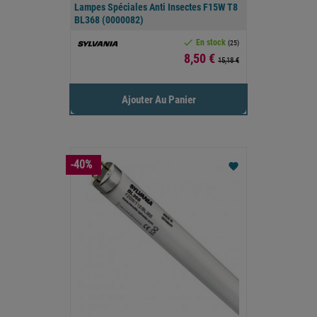
Lampes Spéciales Anti Insectes F15W T8
BL368 (0000082)

En stock
(25)
Prix
8,50 €
15,18 €
Ajouter Au Panier
-40%
favorite