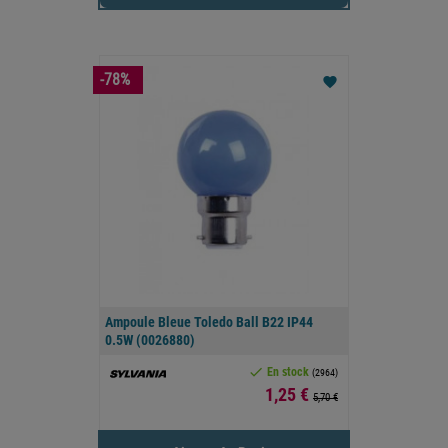
-78%
favorite
Ampoule Bleue Toledo Ball B22 IP44
0.5W (0026880)

En stock
(2964)
Prix
1,25 €
5,70 €