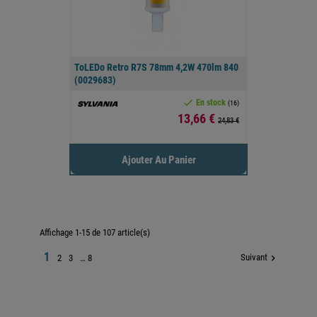
ToLEDo Retro R7S 78mm 4,2W 470lm 840
(0029683)

En stock
(16)
Prix
13,66 €
24,83 €
Ajouter Au Panier
Affichage 1-15 de 107 article(s)
1
Suivant

2
3
…
8

Retour en haut