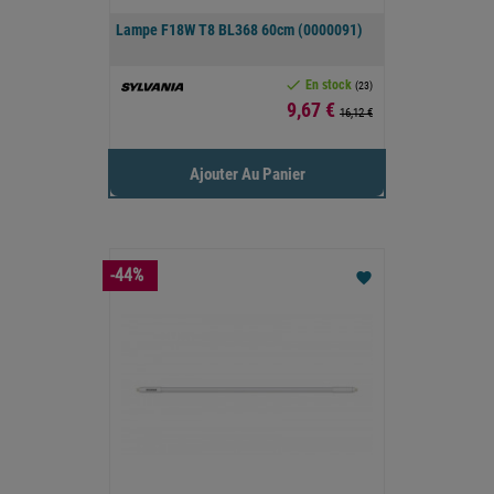
Lampe F18W T8 BL368 60cm (0000091)

En stock
(23)
Prix
9,67 €
16,12 €
Ajouter Au Panier
-44%
favorite