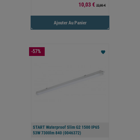
Prix
10,03 €
22,80 €
Ajouter Au Panier
-57%
favorite
START Waterproof Slim G2 1500 IP65
53W 7300lm 840 (0046372)