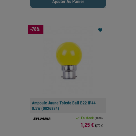
Ajouter Au Panier
-78%
favorite
Ampoule Jaune Toledo Ball B22 IP44
0.5W (0026884)

En stock
(1889)
Prix
1,25 €
5,70 €