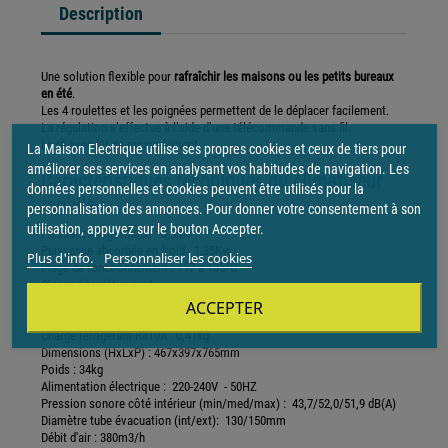
Description
Une solution flexible pour
rafraîchir les maisons ou les petits bureaux
en été
.
Les 4 roulettes et les poignées permettent de le déplacer facilement.
La régulation s’effectue à l’aide d’une télécommande sans fil.
Livré avec kit de raccordement.
La Maison Electrique utilise ses propres cookies et ceux de tiers pour
améliorer ses services en analysant vos habitudes de navigation. Les
Caractéristiques techniques du climatiseur
données personnelles et cookies peuvent être utilisés pour la
mobile :
personnalisation des annonces. Pour donner votre consentement à son
utilisation, appuyez sur le bouton Accepter.
Puissance frigorifique : 3,5Kw
Puissance absorbée en froid : 1,35Kw
Plus d'info.
Personnaliser les cookies
Plage de fonctionnement : +17 à +35°C
Classe énergétique : A
EER : 2,6W/W
ACCEPTER
Intensité nominale en froid : 5,9A
Charge réfrigérant R410A : 0,41kg
Dimensions (HxLxP) : 467x397x765mm
Poids : 34kg
Alimentation électrique : 220-240V - 50HZ
Pression sonore côté intérieur (min/med/max) : 43,7/52,0/51,9 dB(A)
Diamètre tube évacuation (int/ext): 130/150mm
Débit d'air : 380m3/h