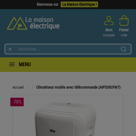
Bienvenue sur
La Maison Electrique !
Mon
Panier
compte
vide

MENU
Accueil
Climatiseur mobile avec télécommande (AIPD35CFM7)
-70%