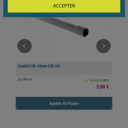
ACCEPTER
Conduit IRL 20mm (IRL20)
50 

k
En stock
(4)
(472)
3,00 €
48 €
Ajouter Au Panier