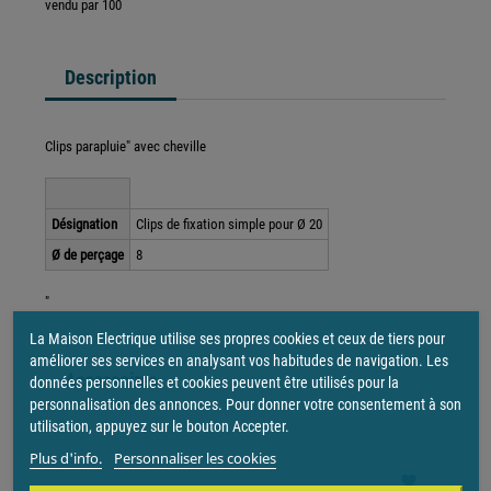
vendu par
100
Description
Clips parapluie" avec cheville
Désignation
Clips de fixation simple pour Ø 20
Ø de perçage
8
"
La Maison Electrique utilise ses propres cookies et ceux de tiers pour
améliorer ses services en analysant vos habitudes de navigation. Les
Accessoires
données personnelles et cookies peuvent être utilisés pour la
personnalisation des annonces. Pour donner votre consentement à son
utilisation, appuyez sur le bouton Accepter.
-44%
Plus d'info.
Personnaliser les cookies
favorite
favorite