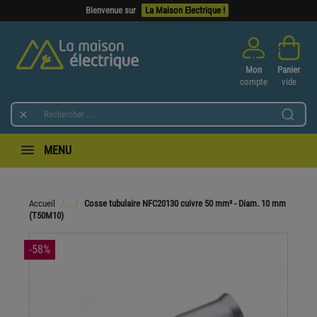
Bienvenue sur
La Maison Electrique !
Mon
Panier
compte
vide

MENU
Accueil
Cosse tubulaire NFC20130 cuivre 50 mm² - Diam. 10 mm
(T50M10)
-58%