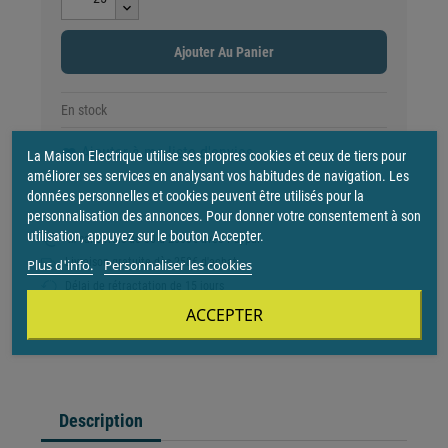
Ajouter Au Panier
En stock
Ajouter à ma liste d'envies
favorite
La Maison Electrique utilise ses propres cookies et ceux de tiers pour
améliorer ses services en analysant vos habitudes de navigation. Les
données personnelles et cookies peuvent être utilisés pour la
personnalisation des annonces. Pour donner votre consentement à son
utilisation, appuyez sur le bouton Accepter.
4x sans frais de 30 à 2000€ avec Paypal
Livraison gratuite dès 250€ d'achat
Plus d'info.
Personnaliser les cookies
Délai de rétractation de 15 jours
ACCEPTER
Description