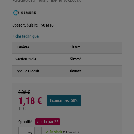
Référence
CEM T50M10
- EAN
8016692020877
Cosse tubulaire T50-M10
Fiche technique
Diamètre
10 Mm
Section Cable
50mm²
Type De Produit
Cosses
2,82 €
1,18 €
Économisez 58%
TTC
Quantité
vendu par
25

En stock
(13 Produits)