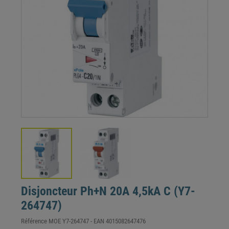
Disjoncteur Ph+N 20A 4,5kA C (Y7-
264747)
Référence
MOE Y7-264747
- EAN
4015082647476