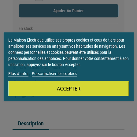
Ajouter Au Panier
En stock
La Maison Electrique utilise ses propres cookies et ceux de tiers pour
Ajouter à ma liste d'envies
favorite
améliorer ses services en analysant vos habitudes de navigation. Les
données personnelles et cookies peuvent être utilisés pour la
personnalisation des annonces. Pour donner votre consentement à son
utilisation, appuyez sur le bouton Accepter.
4x sans frais de 30 à 2000€ avec Paypal
Plus d'info.
Personnaliser les cookies
Livraison gratuite dès 250€ d'achat
Délai de rétractation de 15 jours
ACCEPTER
Description