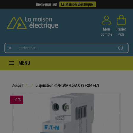
Bienvenue sur
La Maison Electrique !
Mon
Panier
compte
vide

MENU
Accueil
Disjoncteur Ph+N 20A 4,5kA C (Y7-264747)
-51%