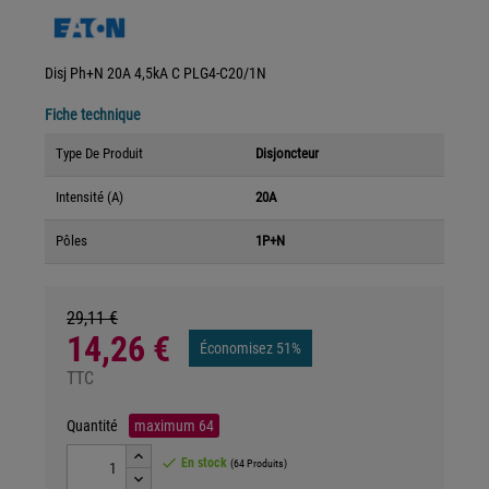
Disj Ph+N 20A 4,5kA C PLG4-C20/1N
Fiche technique
Type De Produit
Disjoncteur
Intensité (A)
20A
Pôles
1P+N
29,11 €
14,26 €
Économisez 51%
TTC
Quantité
maximum
64

En stock
(64 Produits)