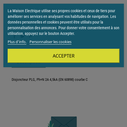
4x sans frais de 30 à 2000€ avec Paypal
La Maison Electrique utilise ses propres cookies et ceux de tiers pour
améliorer ses services en analysant vos habitudes de navigation. Les
Livraison gratuite dès 250€ d'achat
données personnelles et cookies peuvent être utilisés pour la
Délai de rétractation de 15 jours
personnalisation des annonces. Pour donner votre consentement à son
utilisation, appuyez sur le bouton Accepter.
Plus d'info.
Personnaliser les cookies
ACCEPTER
Description
Disjoncteur PLG, Ph+N 2A 4,5kA (EN 60898) courbe C