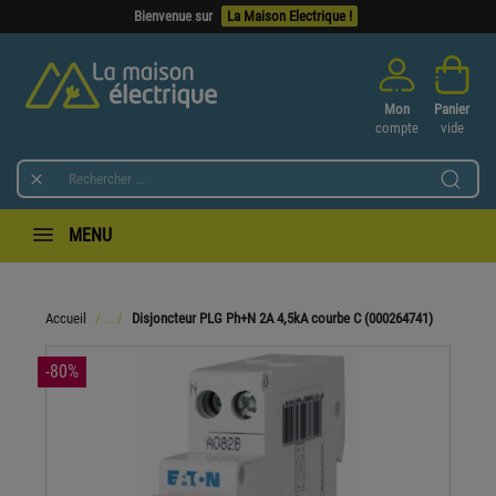
Bienvenue sur
La Maison Electrique !
Mon
Panier
compte
vide

MENU
Accueil
Disjoncteur PLG Ph+N 2A 4,5kA courbe C (000264741)
-80%