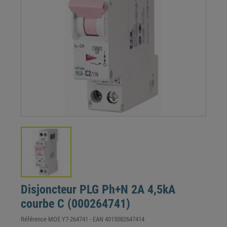
Disjoncteur PLG Ph+N 2A 4,5kA
courbe C (000264741)
Référence
MOE Y7-264741
- EAN
4015082647414