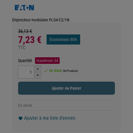
Disjoncteur modulaire PLG4-C2/1N
36,13 €
7,23 €
Économisez 80%
TTC
Quantité
maximum
34

En stock
(34 Produits)
Ajouter Au Panier
En stock
Ajouter à ma liste d'envies
favorite