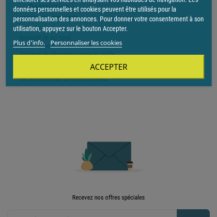
Description
données personnelles et cookies peuvent être utilisés pour la
personnalisation des annonces. Pour donner votre consentement à son
utilisation, appuyez sur le bouton Accepter.
Encastré de sol rond.
Plus d'info.
Personnaliser les cookies
Boîtier d'encastrement fourni.
Système de relamping simple et rapide.
Carrossable résistance 1000kg.
ACCEPTER
Double presse étoupe.
Ne nécessite pas de transformateur.
Recevez nos offres spéciales