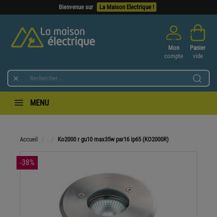
Bienvenue sur
La Maison Electrique !
Mon
Panier
compte
vide

MENU
Accueil
Ko2000 r gu10 max35w par16 ip65 (KO2000R)
-38%