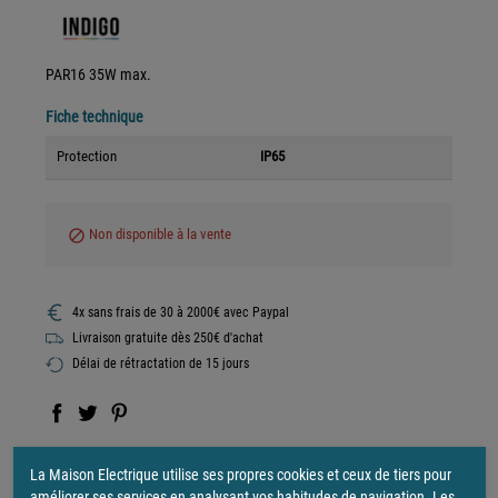
PAR16 35W max.
Fiche technique
Protection
IP65
Non disponible à la vente
block
4x sans frais de 30 à 2000€ avec Paypal
Livraison gratuite dès 250€ d'achat
Délai de rétractation de 15 jours
La Maison Electrique utilise ses propres cookies et ceux de tiers pour
améliorer ses services en analysant vos habitudes de navigation. Les