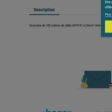
être 
utili
Description
Plus 
Couronne de 100 mètres de câble H07V-R 1x10mm² Vert/Jaune