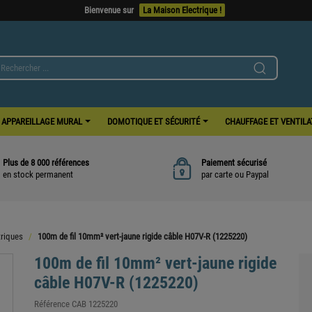
Bienvenue sur
La Maison Electrique !
APPAREILLAGE MURAL
DOMOTIQUE ET SÉCURITÉ
CHAUFFAGE ET VENTIL
Plus de 8 000 références
Paiement sécurisé
en stock permanent
par carte ou Paypal
triques
100m de fil 10mm² vert-jaune rigide câble H07V-R (1225220)
100m de fil 10mm² vert-jaune rigide
câble H07V-R (1225220)
Référence
CAB 1225220