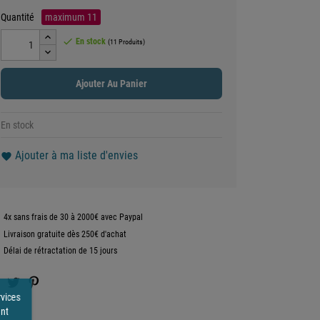
Quantité
maximum
11

En stock
(11 Produits)
Ajouter Au Panier
En stock
Ajouter à ma liste d'envies
favorite
4x sans frais de 30 à 2000€ avec Paypal
Livraison gratuite dès 250€ d'achat
Délai de rétractation de 15 jours
rvices
ent