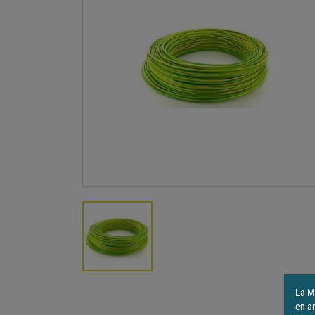
La Ma
en a