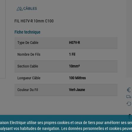
FIL H07V-R 10mm C100
Fiche technique
Type De Cable
H07V-R
Nombre De Fils
1 Fil
Section Cable
10mm²
Longueur Câble
100 Mètres
Couleur Du Fil
Vert-Jaune
ison Electrique utilise ses propres cookies et ceux de tiers pour améliorer ses se
nalysant vos habitudes de navigation. Les données personnelles et cookies peuv