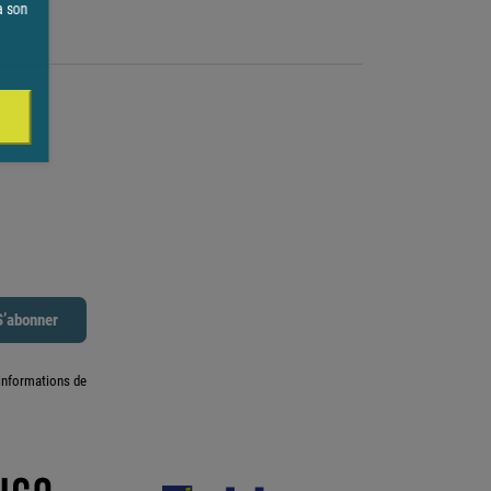
à son
informations de