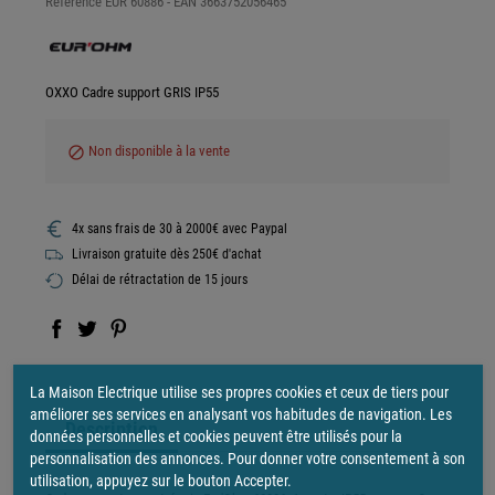
Référence
EUR 60886
- EAN
3663752056465
OXXO Cadre support GRIS IP55
Non disponible à la vente
block
4x sans frais de 30 à 2000€ avec Paypal
Livraison gratuite dès 250€ d'achat
Délai de rétractation de 15 jours
La Maison Electrique utilise ses propres cookies et ceux de tiers pour
améliorer ses services en analysant vos habitudes de navigation. Les
Description
données personnelles et cookies peuvent être utilisés pour la
personnalisation des annonces. Pour donner votre consentement à son
utilisation, appuyez sur le bouton Accepter.