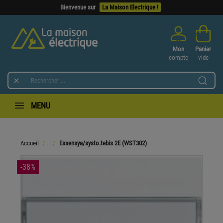
Bienvenue sur
La Maison Electrique !
Mon
Panier
compte
vide

MENU
Accueil
Essensya/systo.tebis 2E (WST302)
-38%