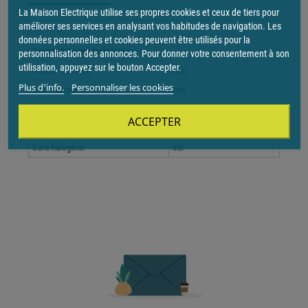
La Maison Electrique utilise ses propres cookies et ceux de tiers pour
améliorer ses services en analysant vos habitudes de navigation. Les
données personnelles et cookies peuvent être utilisés pour la
Caractéristiques techniques
personnalisation des annonces. Pour donner votre consentement à son
utilisation, appuyez sur le bouton Accepter.
Voyant lumineux:
non
Plus d'info.
Personnaliser les cookies
Avec capteur infra rouge:
non
Nombre de touches:
2
ACCEPTER
Profondeur produit installé:
16 mm
Sans halogène:
oui