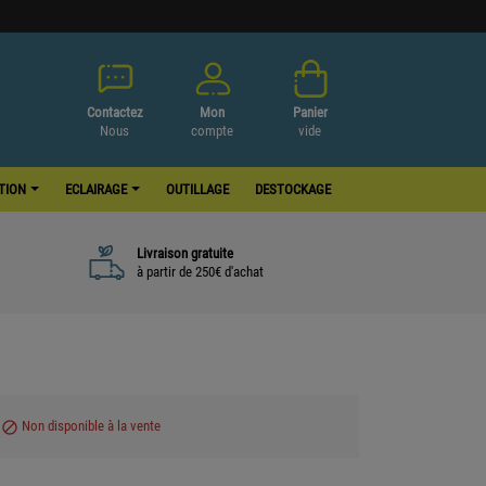
Contactez
Mon
Panier
Nous
compte
vide
ATION
ECLAIRAGE
OUTILLAGE
DESTOCKAGE
Livraison gratuite
à partir de 250€ d'achat
Non disponible à la vente
block