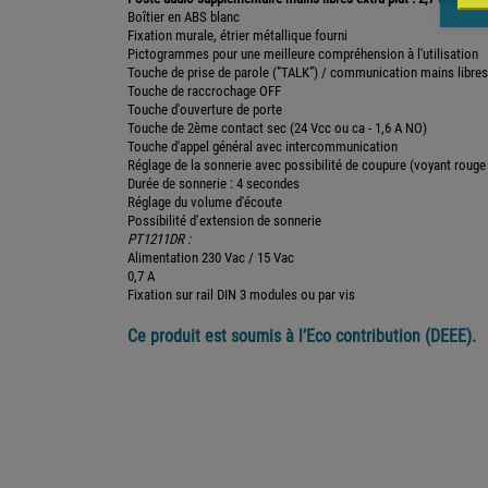
Boîtier en ABS blanc
Fixation murale, étrier métallique fourni
Pictogrammes pour une meilleure compréhension à l'utilisation
Touche de prise de parole (”TALK”) / communication mains libres
Touche de raccrochage OFF
Touche d'ouverture de porte
Touche de 2ème contact sec (24 Vcc ou ca - 1,6 A NO)
Touche d'appel général avec intercommunication
Réglage de la sonnerie avec possibilité de coupure (voyant rouge
Durée de sonnerie : 4 secondes
Réglage du volume d'écoute
Possibilité d’extension de sonnerie
PT1211DR :
Alimentation 230 Vac / 15 Vac
0,7 A
Fixation sur rail DIN 3 modules ou par vis
Ce produit est soumis à l’Eco contribution (DEEE).