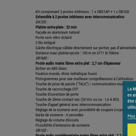
Kit comprenant 2 postes intérieurs : 1 x DBS1AP + 1 x DB1SD
Extensible à 2 postes intérieurs avec intercommunication
DA1DS :
Platine extra-plate : 22 mm
Façade en aluminium naturel
Porte nom rétro éclairé
2 fils intégral
Gâche électrique câblée directement sur portier, pas d’alimentat
Distance maxi platine>poste : 150 m en LYT1 8/10ème
DB1MD :
Poste audio mains libres extra plat : 2,7 cm d'épaisseur
Boîtier en ABS blanc
Fixation murale, étrier métallique fourni
Pictogrammes pour une meilleure compréhension à l'utilisation
Touche de prise de parole (”TALK”) / communication mains libres
La Ma
Touche de raccrochage OFF
Touche d'ouverture de porte
en a
Touche de 2ème contact sec (24 Vcc ou ca - 1,6 A NO)
être 
Touche d'appel général avec intercommunication
utili
Réglage de la sonnerie avec possibilité de coupure (voyant rouge
Durée de sonnerie : 4 secondes
Plus 
Réglage du volume d'écoute
Possibilité d’extension de sonnerie
DB1SD :
Poste audio supplémentaire mains libres extra plat : 2,7 cm d'épa