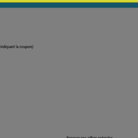
 indiquant la coupure)
Recevez nos offres spéciales