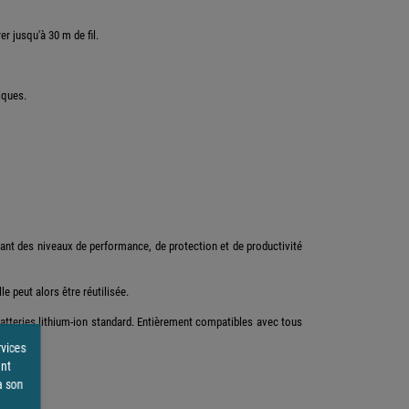
 jusqu'à 30 m de fil.
iques.
tant des niveaux de performance, de protection et de productivité
e peut alors être réutilisée.
atteries lithium-ion standard. Entièrement compatibles avec tous
rvices
ent
à son