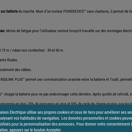
 sur batterie
du marché. Muni d"un moteur POWERSTATE™ sans charbons, il permet de tirer
ban
. Moins de fatigue pour l’utilisateur surtout lorsqu'il travaille sur des montages électr
t 72 m / ruban non conducteur : 30 et 60 m.
nts fluides.
roulement des câbles.
nte REDLINK PLUS™ permet une communication avancée entre la batterie et l'outil, permet
™ stoppe la batterie pour ne pas endommager cette dernière. Après qu'elle ait refroidi, ell
utonomie en plus, 20% de puissance en plus et 50% de cycle de charge en plus que les b
ison Electrique utilise ses propres cookies et ceux de tiers pour améliorer ses se
nalysant vos habitudes de navigation. Les données personnelles et cookies peuv
argeur, HD Box
utilisés pour la personnalisation des annonces. Pour donner votre consentement 
sation, appuyez sur le bouton Accepter.