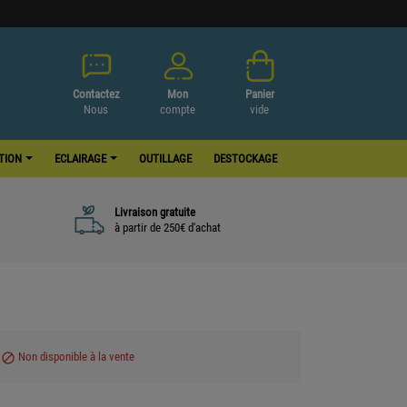
Contactez
Mon
Panier
Nous
compte
vide
ATION
ECLAIRAGE
OUTILLAGE
DESTOCKAGE
Livraison gratuite
à partir de 250€ d'achat
Non disponible à la vente
block