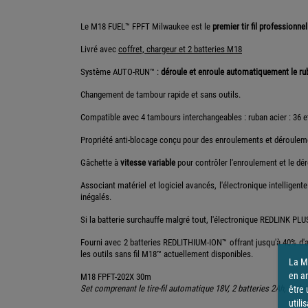
Le M18 FUEL™ FPFT Milwaukee est le
premier tir fil professionnel
Livré avec
coffret, chargeur et 2 batteries M18
Système AUTO-RUN™ :
déroule et enroule automatiquement le ru
Changement de tambour rapide et sans outils.
Compatible avec 4 tambours interchangeables : ruban acier : 36 e
Propriété anti-blocage conçu pour des enroulements et dérouleme
Gâchette à
vitesse variable
pour contrôler l'enroulement et le dé
Associant matériel et logiciel avancés, l'électronique intellige
inégalés.
Si la batterie surchauffe malgré tout, l'électronique REDLINK PLUS
Fourni avec 2 batteries REDLITHIUM-ION™ offrant jusqu'à 40% d'a
les outils sans fil M18™ actuellement disponibles.
La Ma
en a
M18 FPFT-202X 30m
Set comprenant le tire-fil automatique 18V, 2 batteries 2Ah, 1 ch
être 
utili