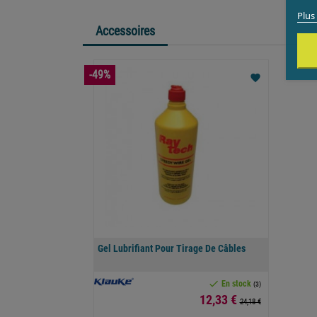
Plus 
Accessoires
-49%
favorite
Gel Lubrifiant Pour Tirage De Câbles

En stock
(3)
12,33 €
24,18 €