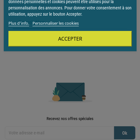
données personnelles et cookies peuvent être utilisés pour la
vendu par
20
personnalisation des annonces. Pour donner votre consentement à son
utilisation, appuyez sur le bouton Accepter.
Description
Plus d'info.
Personnaliser les cookies
ACCEPTER
Prise de courant sans terre Neptune - 16A - Blanc
Recevez nos offres spéciales